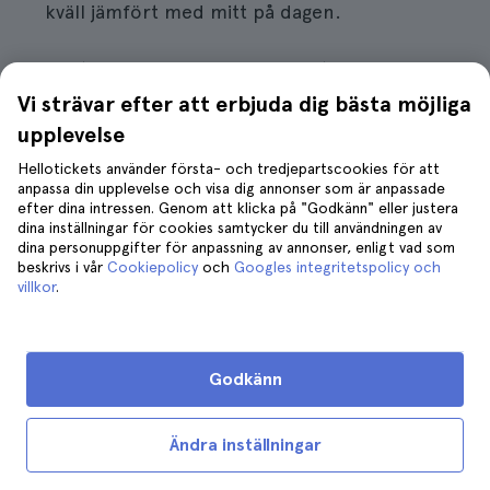
kväll jämfört med mitt på dagen.
När
det
gäller
regn
behöver du inte oroa dig,
eftersom det inte brukar regna så mycket, och
Vi strävar efter att erbjuda dig bästa möjliga
när det regnar dyker det upp hundratals
upplevelse
gatuförsäljare där du kan köpa en paraply på
Hellotickets använder första- och tredjepartscookies för att
gatan till ett bra pris.
anpassa din upplevelse och visa dig annonser som är anpassade
efter dina intressen. Genom att klicka på "Godkänn" eller justera
dina inställningar för cookies samtycker du till användningen av
Passa på att shoppa i New York
dina personuppgifter för anpassning av annonser, enligt vad som
beskrivs i vår
Cookiepolicy
och
Googles integritetspolicy och
Priserna på vissa klädmärken, elektronik eller
villkor
.
accessoarer i USA är
mycket billigare
än i andra
länder, så se till att du har
tillräckligt med plats i
resväskan
för att få med dig alla dina inköp.
Godkänn
Jag rekommenderar faktiskt att du, förutom att
besöka de typiska butikerna på Manhattan, inte
Ändra inställningar
missar att besöka
vintage-marknaderna
som du