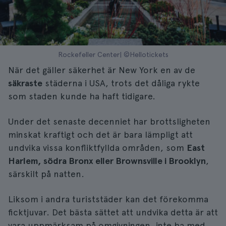
Rockefeller Center| ©Hellotickets
När det gäller säkerhet är New York en av de
säkraste
städerna i USA, trots det dåliga rykte
som staden kunde ha haft tidigare.
Under det senaste decenniet har brottsligheten
minskat kraftigt och det är bara lämpligt att
undvika vissa konfliktfyllda områden, som
East
Harlem, södra Bronx eller Brownsville i Brooklyn
,
särskilt på natten.
Liksom i andra turiststäder kan det förekomma
ficktjuvar. Det bästa sättet att undvika detta är att
vara uppmärksam på omgivningen, inte ha med