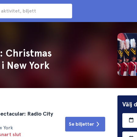
: Christmas
 i New York
Välj
ectacular: Radio City
Se biljetter
w York
snart slut