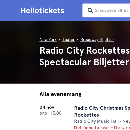
New York
Teater
Broadway Biljetter
Radio City Rockettes
Spectacular Biljetter
Alla evenemang
04 nov
Radio City Christmas Sp
ons
•
15:00
Rockettes
Radio City Music Hall • Ne
Det finns få kvar - De tar 