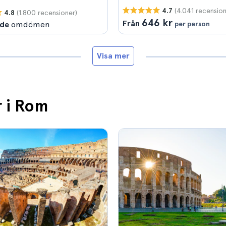
(4.041 recension
4.7
(1.800 recensioner)
4.8
646 kr
Från
nde
omdömen
per person
Visa mer
r i Rom