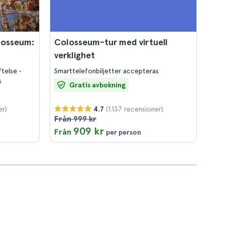
losseum:
Colosseum-tur med virtuell
verklighet
ftelse
Smarttelefonbiljetter accepteras
s
Gratis avbokning
er)
(1.137 recensioner)
4.7
Från 999 kr
909 kr
Från
per person