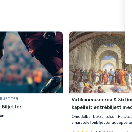
ILJETTER
Vatikanmuseerna & Sixtin
Biljetter
kapellet: entrébiljett me
ar
Omedelbar bekräftelse
Rullsto
Smarttelefonbiljetter acceptera