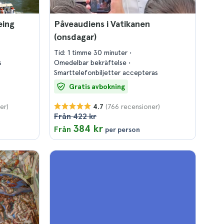
eing
Påveaudiens i Vatikanen
(onsdagar)
Tid: 1 timme 30 minuter
s
Omedelbar bekräftelse
Smarttelefonbiljetter accepteras
Gratis avbokning
er)
(766 recensioner)
4.7
Från 422 kr
384 kr
Från
per person