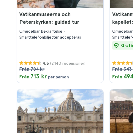
Vatikanmuseerna och
Vatikanm
Peterskyrkan: guidad tur
kapellet
Omedelbar bekräftelse
Omedelbar
Smarttelefonbiljetter accepteras
Smarttelef
Grati
(2.140 recensioner)
4.5
Från 784 kr
Från 543 
713 kr
494
Från
Från
per person