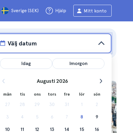
Sverige (SEK)
Hjälp
Mitt konto
Välj datum
Idag
Imorgon
Augusti 2026
mån
tis
ons
tors
fre
lör
sön
and
27
28
29
30
31
1
2
3
4
5
6
7
8
9
10
11
12
13
14
15
16