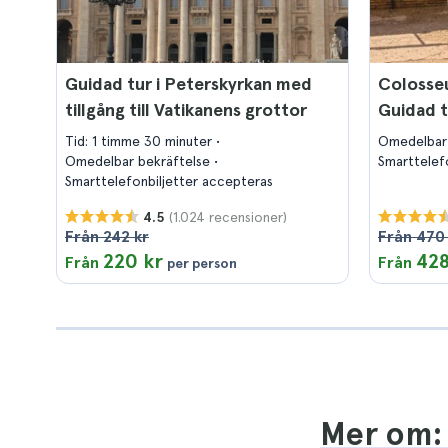
Guidad tur i Peterskyrkan med
Colosse
tillgång till Vatikanens grottor
Guidad t
Tid: 1 timme 30 minuter
Omedelbar
Omedelbar bekräftelse
Smarttelef
Smarttelefonbiljetter accepteras
(1.024 recensioner)
4.5
Från 242 kr
Från 470
220 kr
428
Från
Från
per person
Mer om: 