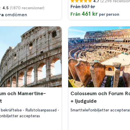
(2.298 recension
4.7
Från 507 kr
(1.870 recensioner)
4.5
461 kr
Från
ra
omdömen
per person
um och Mamertine-
Colosseum och Forum 
t
+ ljudguide
 bekräftelse
Rullstolsanpassad
Smarttelefonbiljetter acceptera
onbiljetter accepteras