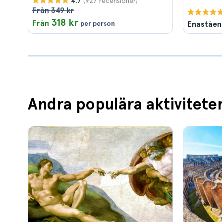
(927 recensioner)
4.7
Från 349 kr
318 kr
Från
per person
Enaståe
Andra populära aktivitete