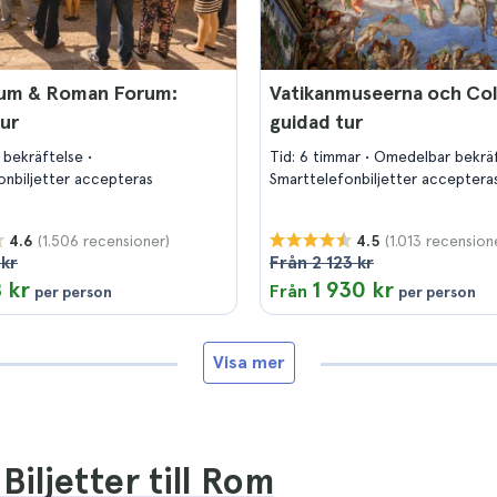
um & Roman Forum:
Vatikanmuseerna och Co
ur
guidad tur
 bekräftelse
Tid: 6 timmar
Omedelbar bekrä
onbiljetter accepteras
Smarttelefonbiljetter acceptera
(1.506 recensioner)
(1.013 recension
4.6
4.5
 kr
Från 2 123 kr
 kr
1 930 kr
Från
per person
per person
Visa mer
Biljetter till Rom