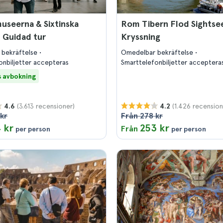
useerna & Sixtinska
Rom Tibern Flod Sightse
: Guidad tur
Kryssning
 bekräftelse
Omedelbar bekräftelse
onbiljetter accepteras
Smarttelefonbiljetter acceptera
s avbokning
(3.613 recensioner)
(1.426 recension
4.6
4.2
kr
Från 278 kr
 kr
253 kr
Från
per person
per person