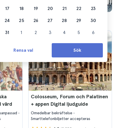
17
18
19
20
21
22
23
24
25
26
27
28
29
30
31
1
2
3
4
5
6
Rensa val
Sök
ska
Colosseum, Forum och Palatinen
d värd
+ appen Digital ljudguide
lsanpassad
Omedelbar bekräftelse
s
Smarttelefonbiljetter accepteras