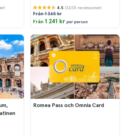
er)
(3.035 recensioner)
4.5
Från 1 365 kr
1 241 kr
Från
per person
eum,
Romea Pass och Omnia Card
atinen