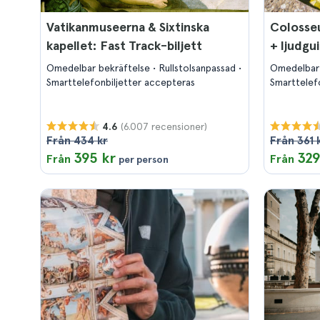
Vatikanmuseerna & Sixtinska
Colosse
kapellet: Fast Track-biljett
+ ljudgu
Omedelbar bekräftelse
Rullstolsanpassad
Omedelbar
Smarttelefonbiljetter accepteras
Smarttelef
(6.007 recensioner)
4.6
Från 434 kr
Från 361 
395 kr
329
Från
Från
per person