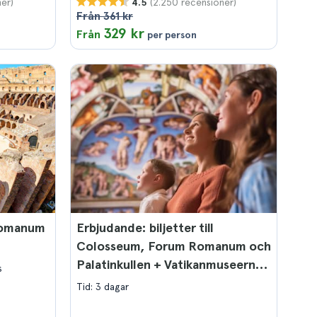
er)
(2.250 recensioner)
4.5
Från 361 kr
329 kr
Från
per person
Romanum
Erbjudande: biljetter till
Colosseum, Forum Romanum och
Palatinkullen + Vatikanmuseerna
s
och Sixtinska kapellet.
Tid: 3 dagar