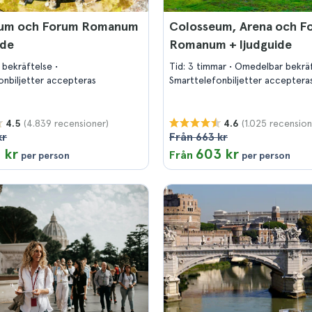
um och Forum Romanum
Colosseum, Arena och F
ide
Romanum + ljudguide
 bekräftelse
Tid: 3 timmar
Omedelbar bekrä
onbiljetter accepteras
Smarttelefonbiljetter acceptera
(4.839 recensioner)
(1.025 recension
4.5
4.6
kr
Från 663 kr
 kr
603 kr
Från
per person
per person