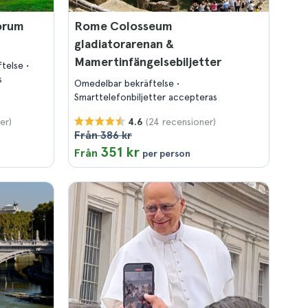
orum
Rome Colosseum
gladiatorarenan &
Mamertinfängelsebiljetter
ftelse
s
Omedelbar bekräftelse
Smarttelefonbiljetter accepteras
er)
(24 recensioner)
4.6
Från 386 kr
351 kr
Från
per person