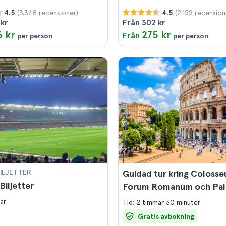
(3.348 recensioner)
(2.159 recension
4.5
4.5
 kr
Från 302 kr
 kr
275 kr
Från
per person
per person
ILJETTER
Guidad tur kring Coloss
Biljetter
Forum Romanum och Pal
ar
Tid: 2 timmar 30 minuter
Gratis avbokning