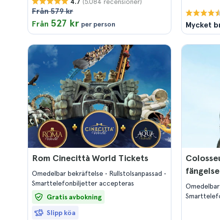
(5.084 recensioner)
4.7
Från 579 kr
527 kr
Från
per person
Mycket b
Rom Cinecittà World Tickets
Colosse
fängelse
Omedelbar bekräftelse
Rullstolsanpassad
Smarttelefonbiljetter accepteras
Omedelbar
Smarttelef
Gratis avbokning
Slipp köa