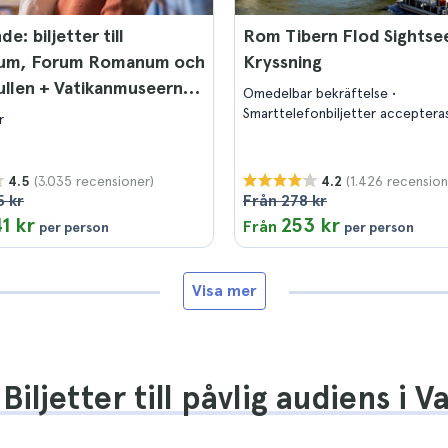
e: biljetter till
Rom Tibern Flod Sightse
um, Forum Romanum och
Kryssning
ullen + Vatikanmuseerna
Omedelbar bekräftelse
inska kapellet.
Smarttelefonbiljetter acceptera
r
(3.035 recensioner)
(1.426 recension
4.5
4.2
5 kr
Från 278 kr
41 kr
253 kr
Från
per person
per person
Visa mer
iljetter till påvlig audiens i 