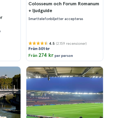
Colosseum och Forum Romanum
+ ljudguide
er
Smarttelefonbiljetter accepteras
s
)
(2.159 recensioner)
4.5
Från 301 kr
274 kr
Från
per person