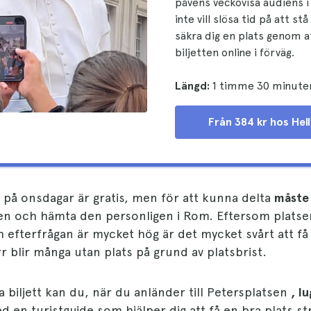
påvens veckovisa audiens 
inte vill slösa tid på att stå
säkra dig en plats genom a
biljetten online i förväg.
Längd:
1 timme 30 minute
Från 384 kr hos Hel
 på onsdagar är gratis, men för att kunna delta
måste 
en och hämta den personligen i Rom. Eftersom platse
efterfrågan är mycket hög är det mycket svårt att få
rr blir många utan plats på grund av platsbrist.
 biljett kan du, när du anländer till Petersplatsen
, l
 en turistguide som hjälper dig att få en bra plats st