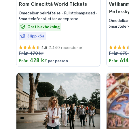
Rom Cinecittà World Tickets
Vatikan
Petersky
Omedelbar bekräftelse
Rullstolsanpassad
Smarttelefonbiljetter accepteras
Omedelbar
Smarttelef
Gratis avbokning
Slipp köa
(1.440 recensioner)
4.5
Från 470 kr
Från 675 
428 kr
614
Från
Från
per person