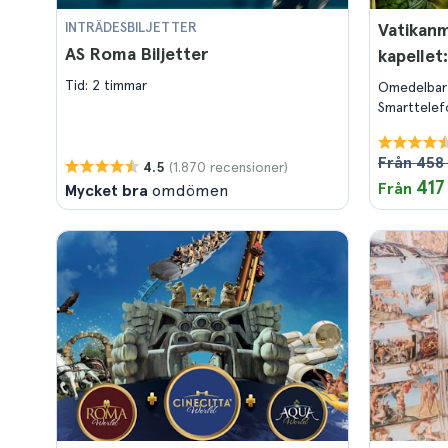
INTRÄDESBILJETTER
Vatikanm
AS Roma Biljetter
kapellet
Tid: 2 timmar
Omedelbar
Smarttelef
Från 458 
(1.870 recensioner)
4.5
417
Från
Mycket bra
omdömen