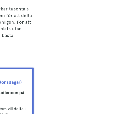
ckar tusentals
em för att delta
nligen. För att
 plats utan
 bästa
 (onsdagar)
audiencen på
om vill delta i