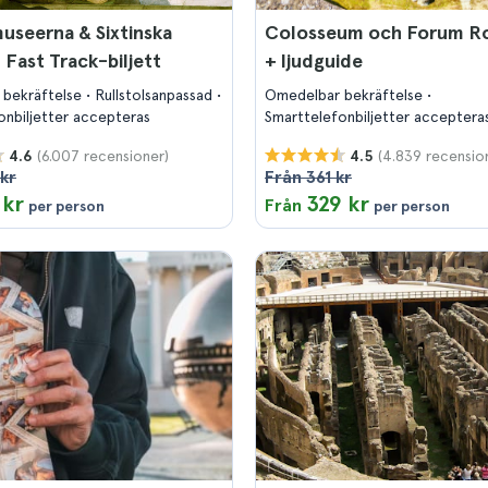
useerna & Sixtinska
Colosseum och Forum 
: Fast Track-biljett
+ ljudguide
 bekräftelse
Rullstolsanpassad
Omedelbar bekräftelse
onbiljetter accepteras
Smarttelefonbiljetter acceptera
(6.007 recensioner)
(4.839 recensio
4.6
4.5
kr
Från 361 kr
 kr
329 kr
Från
per person
per person