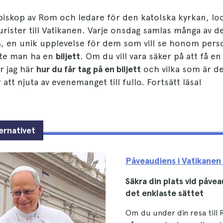
biskop av Rom och ledare för den katolska kyrkan, lo
urister till Vatikanen. Varje onsdag samlas många av d
s
, en unik upplevelse för dem som vill se honom perso
åste man ha en
biljett
. Om du vill vara säker på att få en
r jag här
hur du får tag på en biljett
och vilka som är de
 att njuta av evenemanget till fullo. Fortsätt läsa!
ernativet
Påveaudiens i Vatikanen
Säkra din plats vid påve
det enklaste sättet
Om du under din resa till R