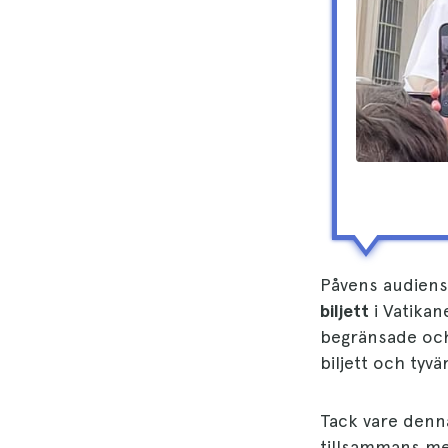
Påvens audiens
biljett
i Vatikan
begränsade och 
biljett och tyvä
Tack vare denna
tillsammans med