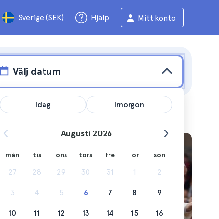
Sverige (SEK)
Hjälp
Mitt konto
Välj datum
Idag
Imorgon
Augusti 2026
mån
tis
ons
tors
fre
lör
sön
tt se
27
28
29
30
31
1
2
ens
3
4
5
6
7
8
9
10
11
12
13
14
15
16