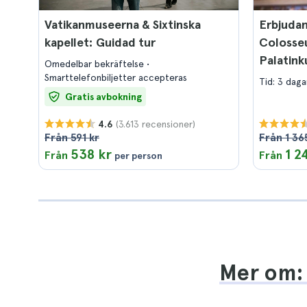
Vatikanmuseerna & Sixtinska
Erbjudand
kapellet: Guidad tur
Colosse
Palatink
Omedelbar bekräftelse
och Sixt
Smarttelefonbiljetter accepteras
Tid: 3 daga
Gratis avbokning
(3.613 recensioner)
4.6
Från 591 kr
Från 1 36
538 kr
1 2
Från
Från
per person
Mer om: B