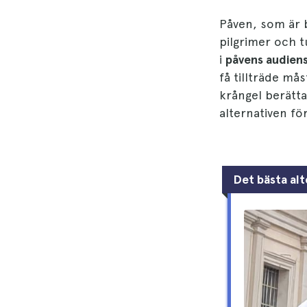
Påven, som är 
pilgrimer och t
i
påvens audien
få tillträde m
krångel berätta
alternativen för
Det bästa alt