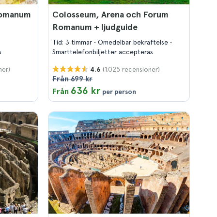
Romanum
Colosseum, Arena och Forum
Romanum + ljudguide
Tid: 3 timmar
Omedelbar bekräftelse
s
Smarttelefonbiljetter accepteras
ner)
(1.025 recensioner)
4.6
Från 699 kr
636 kr
Från
per person