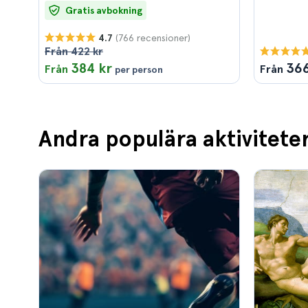
Gratis avbokning
(766 recensioner)
4.7
Från 422 kr
384 kr
366
Från
Från
per person
Andra populära aktivitete