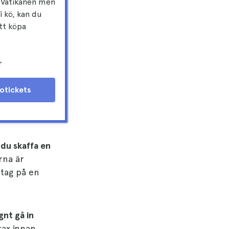
i Vatikanen men
 i kö, kan du
tt köpa
r
lotickets
du skaffa en
rna är
 tag på en
ugnt gå in
rax innan