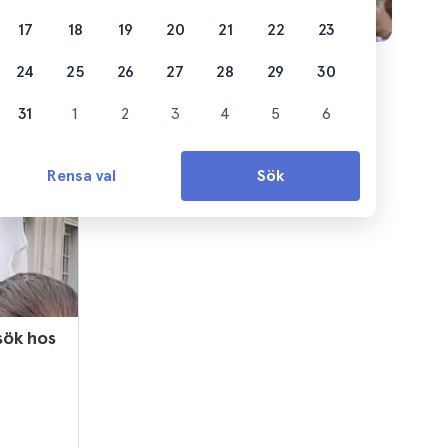
17
18
19
20
21
22
23
24
25
26
27
28
29
30
31
1
2
3
4
5
6
Rensa val
Sök
sök hos