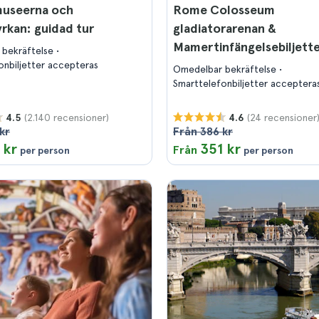
museerna och
Rome Colosseum
rkan: guidad tur
gladiatorarenan &
Mamertinfängelsebiljett
 bekräftelse
onbiljetter accepteras
Omedelbar bekräftelse
Smarttelefonbiljetter acceptera
(2.140 recensioner)
(24 recensioner
4.5
4.6
kr
Från 386 kr
 kr
351 kr
Från
per person
per person