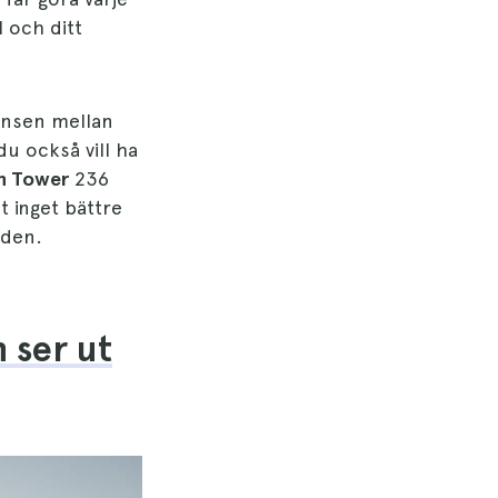
 och ditt
änsen mellan
u också vill ha
n Tower
236
t inget bättre
nden.
 ser ut