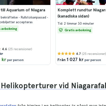
 till Aquarium of Niagara
Komplett rundtur Niagara
(kanadiska sidan)
 bekräftelse
Rullstolsanpassad
onbiljetter accepteras
Tid: 2 timmar 30 minuter
s avbokning
Gratis avbokning
(25 recensioner)
4.6
kr
(25 recensioner)
4.7
 kr
1 027 kr
Från
per person
per person
Helikopterturer vid Niagarafa
arafallen
från himlen i en helikopter är något man inte 