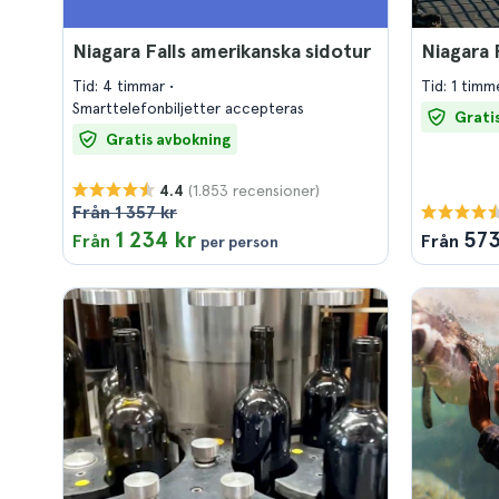
Niagara Falls amerikanska sidotur
Niagara 
Tid: 4 timmar
Tid: 1 timm
Smarttelefonbiljetter accepteras
Grati
Gratis avbokning
(1.853 recensioner)
4.4
Från 1 357 kr
1 234 kr
573
Från
Från
per person