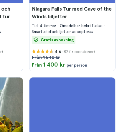
a och
Niagara Falls Tur med Cave of the
d tur
Winds biljetter
Tid: 4 timmar
Omedelbar bekräftelse
s
Smarttelefonbiljetter accepteras
Gratis avbokning
r)
(827 recensioner)
4.6
Från 1 540 kr
1 400 kr
Från
per person