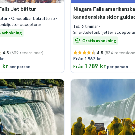
Falls Jet båttur
Niagara Falls amerikansk
kanadensiska sidor guida
nuter
Omedelbar bekräftelse
onbiljetter accepteras
Tid: 6 timmar
Smarttelefonbiljetter acceptera
s avbokning
Gratis avbokning
(639 recensioner)
(534 recensione
4.5
4.5
kr
Från 1 967 kr
 kr
1 789 kr
Från
per person
per person