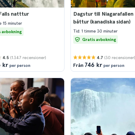
Falls natttur
Dagstur till Niagarafalle
båttur (kanadiska sidan)
e 15 minuter
Tid: 1 timme 30 minuter
s avbokning
Gratis avbokning
(1.347 recensioner)
(30 recensioner
4.5
4.7
 kr
746 kr
Från
per person
per person