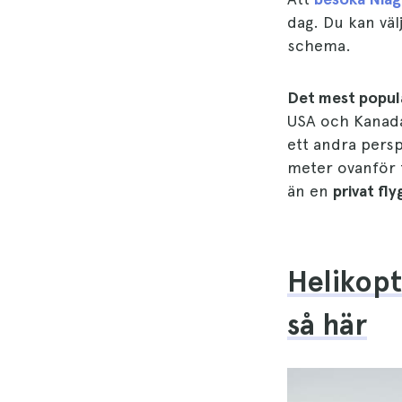
dag. Du kan väl
schema.
Det mest popul
USA och Kanada
ett andra persp
meter ovanför f
än en
privat fly
Helikopt
så här