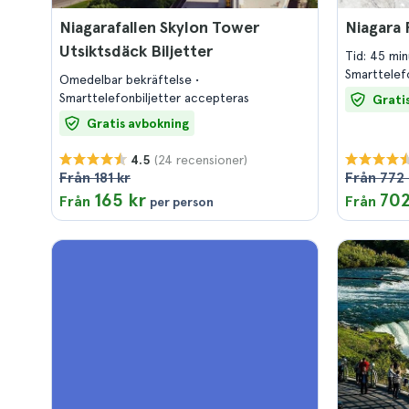
Niagarafallen Skylon Tower
Niagara 
Utsiktsdäck Biljetter
Tid: 45 mi
Smarttelef
Omedelbar bekräftelse
Smarttelefonbiljetter accepteras
Grati
Gratis avbokning
(24 recensioner)
4.5
Från 181 kr
Från 772 
165 kr
702
Från
Från
per person