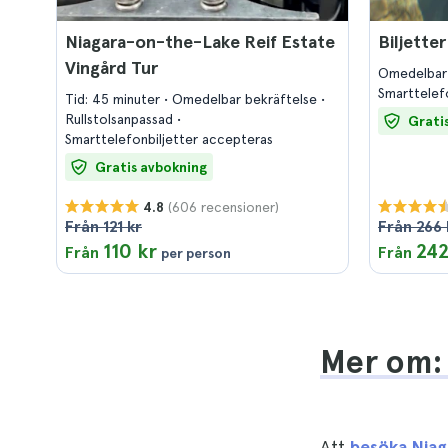
Niagara-on-the-Lake Reif Estate
Biljetter
Vingård Tur
Omedelbar
Smarttelef
Tid: 45 minuter
Omedelbar bekräftelse
Rullstolsanpassad
Grati
Smarttelefonbiljetter accepteras
Gratis avbokning
(606 recensioner)
4.8
Från 121 kr
Från 266 
110 kr
242
Från
Från
per person
Mer om: 
Att
besöka Niag