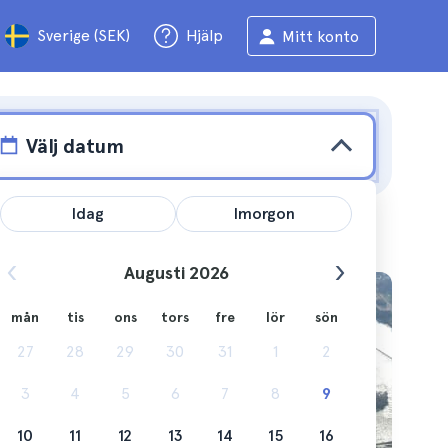
Sverige (SEK)
Hjälp
Mitt konto
Välj datum
Idag
Imorgon
Augusti 2026
mån
tis
ons
tors
fre
lör
sön
rd på
27
28
29
30
31
1
2
3
4
5
6
7
8
9
10
11
12
13
14
15
16