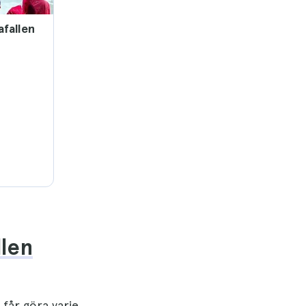
fallen
llen
får göra varje