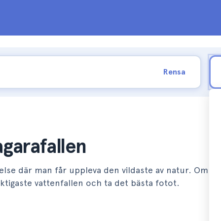
Rensa
agarafallen
evelse där man får uppleva den vildaste av natur. Ombo
igaste vattenfallen och ta det bästa fotot.