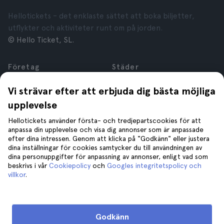
Hellotickets – det enklaste sättet att boka biljetter,
utflykter och aktiviteter runt om på jorden.
© Hello Ticket, SL.
Företag
Städer
Om oss
New York
Vi strävar efter att erbjuda dig bästa möjliga
Karriär
Rom
upplevelse
Anslutna företag
Paris
Recensioner
London
Hellotickets använder första- och tredjepartscookies för att
Sekretess
Granada
anpassa din upplevelse och visa dig annonser som är anpassade
efter dina intressen. Genom att klicka på "Godkänn" eller justera
Regler och villkor
Kraków
dina inställningar för cookies samtycker du till användningen av
Juridisk Rådgivning
Tenerife
dina personuppgifter för anpassning av annonser, enligt vad som
Cookies
beskrivs i vår
Cookiepolicy
och
Googles integritetspolicy och
villkor
.
Hjälp
Gå med oss på
Hjälp
Godkänn
Kontakta oss