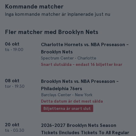
Kommande matcher
Inga kommande matcher är inplanerade just nu
Fler matcher med Brooklyn Nets
06 okt
Charlotte Hornets vs. NBA Preseason -
tis
•
19:00
Brooklyn Nets
Spectrum Center • Charlotte
Snart slutsålda - endast 16 biljetter kvar
08 okt
Brooklyn Nets vs. NBA Preseason -
tor
•
19:30
Philadelphia 76ers
Barclays Center • New York
Detta datum är det mest sålda
Biljetterna är snart slut
20 okt
2026-2027 Brooklyn Nets Season
tis
•
03:30
Tickets (Includes Tickets To All Regular