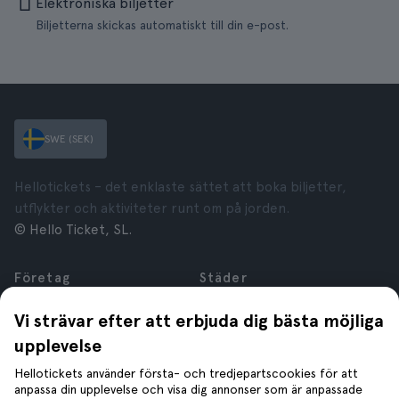
Elektroniska biljetter
Biljetterna skickas automatiskt till din e-post.
SWE (SEK)
Hellotickets – det enklaste sättet att boka biljetter,
utflykter och aktiviteter runt om på jorden.
© Hello Ticket, SL.
Företag
Städer
Om oss
New York
Vi strävar efter att erbjuda dig bästa möjliga
Karriär
Rom
upplevelse
Anslutna företag
Paris
Recensioner
London
Hellotickets använder första- och tredjepartscookies för att
Sekretess
Granada
anpassa din upplevelse och visa dig annonser som är anpassade