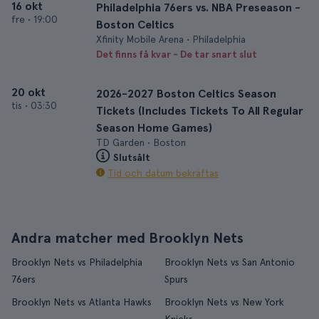
16 okt
Philadelphia 76ers vs. NBA Preseason -
fre
•
19:00
Boston Celtics
Xfinity Mobile Arena • Philadelphia
Det finns få kvar - De tar snart slut
20 okt
2026-2027 Boston Celtics Season
tis
•
03:30
Tickets (Includes Tickets To All Regular
Season Home Games)
TD Garden • Boston
Slutsålt
Tid och datum bekräftas
Andra matcher med Brooklyn Nets
Brooklyn Nets vs Philadelphia
Brooklyn Nets vs San Antonio
76ers
Spurs
Brooklyn Nets vs Atlanta Hawks
Brooklyn Nets vs New York