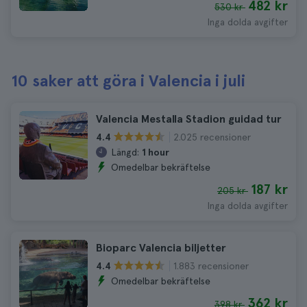
482 kr
530 kr
Inga dolda avgifter
10 saker att göra i Valencia i juli
Valencia Mestalla Stadion guidad tur
2.025 recensioner
4.4
Längd:
1 hour
Omedelbar bekräftelse
187 kr
205 kr
Inga dolda avgifter
Bioparc Valencia biljetter
1.883 recensioner
4.4
Omedelbar bekräftelse
362 kr
398 kr