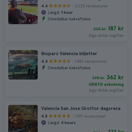
2.025 recensioner
4.4
Längd:
1 hour
Omedelbar bekräftelse
187 kr
205 kr
Inga dolda avgifter
Bioparc Valencia biljetter
1.883 recensioner
4.4
Omedelbar bekräftelse
362 kr
398 kr
GRATIS avbokning
Inga dolda avgifter
Valencia San Jose Grottor dagsresa
1.199 recensioner
4.8
Längd:
4 hours