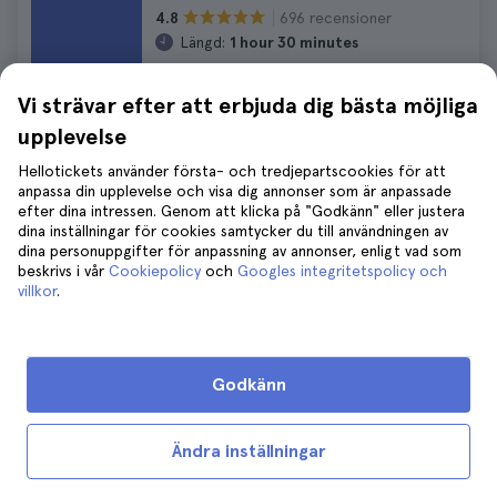
696 recensioner
4.8
Längd:
1 hour 30 minutes
571 kr
628 kr
Vi strävar efter att erbjuda dig bästa möjliga
GRATIS avbokning
Inga dolda avgifter
upplevelse
Hellotickets använder första- och tredjepartscookies för att
anpassa din upplevelse och visa dig annonser som är anpassade
Albufera dagsresa från Valencia
efter dina intressen. Genom att klicka på "Godkänn" eller justera
1.373 recensioner
4.6
dina inställningar för cookies samtycker du till användningen av
Längd:
4 hours
dina personuppgifter för anpassning av annonser, enligt vad som
beskrivs i vår
Cookiepolicy
och
Googles integritetspolicy och
744 kr
818 kr
villkor
.
GRATIS avbokning
Inga dolda avgifter
Godkänn
Valencia Tapas tur
519 recensioner
4.7
Ändra inställningar
Längd:
3 hours
Omedelbar bekräftelse