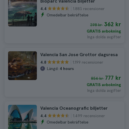
Bioparc Valencia biljetter
1.883 recensioner
4.4
Omedelbar bekräftelse
362 kr
398 kr
GRATIS avbokning
Inga dolda avgifter
Valencia San Jose Grottor dagsresa
1.199 recensioner
4.8
Längd:
4 hours
777 kr
854 kr
GRATIS avbokning
Inga dolda avgifter
Valencia Oceanografic biljetter
1.499 recensioner
4.4
Omedelbar bekräftelse