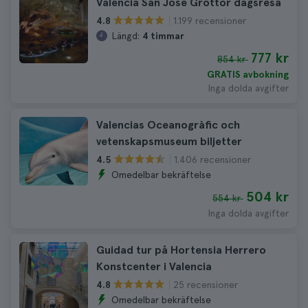
Valencia San Jose Grottor dagsresa
1.199 recensioner
4.8
Längd:
4 timmar
777 kr
854 kr
GRATIS avbokning
Inga dolda avgifter
Valencias Oceanogràfic och
vetenskapsmuseum biljetter
1.406 recensioner
4.5
Omedelbar bekräftelse
504 kr
554 kr
Inga dolda avgifter
Guidad tur på Hortensia Herrero
Konstcenter i Valencia
25 recensioner
4.8
Omedelbar bekräftelse