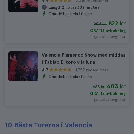
2.316 recensioner
4.4
Längd:
2 hours 30 minutes
Omedelbar bekräftelse
822 kr
904 kr
GRATIS avbokning
Inga dolda avgifter
Valencia Flamenco Show med middag
i Tablao El toro y la luna
1.752 recensioner
4.7
Omedelbar bekräftelse
603 kr
663 kr
GRATIS avbokning
Inga dolda avgifter
10 Bästa Turerna i Valencia