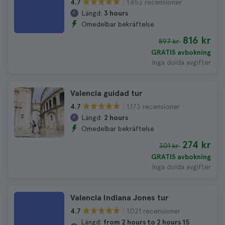
1.653 recensioner
4.7
Längd:
3 hours
Omedelbar bekräftelse
816 kr
897 kr
GRATIS avbokning
Inga dolda avgifter
Valencia guidad tur
1.173 recensioner
4.7
Längd:
2 hours
Omedelbar bekräftelse
274 kr
301 kr
GRATIS avbokning
Inga dolda avgifter
Valencia Indiana Jones tur
1.021 recensioner
4.7
Längd:
from 2 hours to 2 hours 15