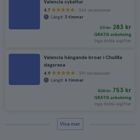
Valencia cykeltur
546 recensioner
4.7
Längd:
3 timmar
283 kr
311 kr
GRATIS avbokning
Inga dolda avgifter
Valencia hängande broar i Chulilla
dagsresa
591 recensioner
4.9
Längd:
6 timmar
753 kr
828 kr
GRATIS avbokning
Inga dolda avgifter
Visa mer