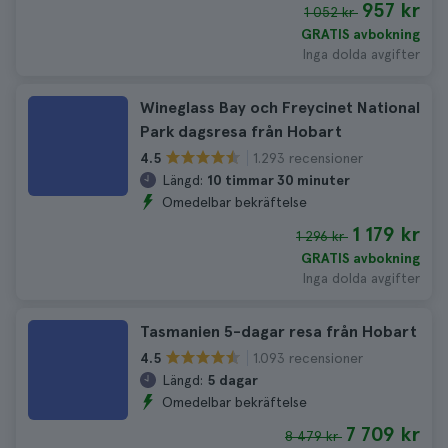
957 kr
1 052 kr
GRATIS avbokning
Inga dolda avgifter
Wineglass Bay och Freycinet National
Park dagsresa från Hobart
1.293 recensioner
4.5
Längd:
10 timmar 30 minuter
Omedelbar bekräftelse
1 179 kr
1 296 kr
GRATIS avbokning
Inga dolda avgifter
Tasmanien 5-dagar resa från Hobart
1.093 recensioner
4.5
Längd:
5 dagar
Omedelbar bekräftelse
7 709 kr
8 479 kr