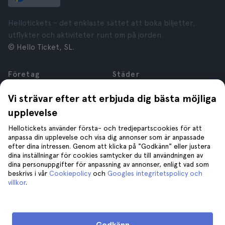
Hellotickets – det enklaste sättet att boka biljetter,
utflykter och aktiviteter runt om på jorden.
© Hello Ticket, SL.
Företag
Städer
Om oss
New York
Vi strävar efter att erbjuda dig bästa möjliga
Karriär
Rom
upplevelse
Anslutna företag
Paris
Recensioner
London
Hellotickets använder första- och tredjepartscookies för att
Sekretess
Granada
anpassa din upplevelse och visa dig annonser som är anpassade
efter dina intressen. Genom att klicka på "Godkänn" eller justera
Regler och villkor
Kraków
dina inställningar för cookies samtycker du till användningen av
Juridisk Rådgivning
Tenerife
dina personuppgifter för anpassning av annonser, enligt vad som
Cookies
beskrivs i vår
Cookiepolicy
och
Googles integritetspolicy och
villkor
.
Hjälp
Gå med oss på
Hjälp
Godkänn