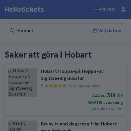
SWE (SEK)
Välj datum
Saker att göra i Hobart
Hobart Hoppa-på Hoppa-av
Sightseeing Busstur
866 recensioner
5
318 kr
349 kr
GRATIS avbokning
Inga dolda avgifter
Bruny Island dagsresa från Hobart
med fyrbesök