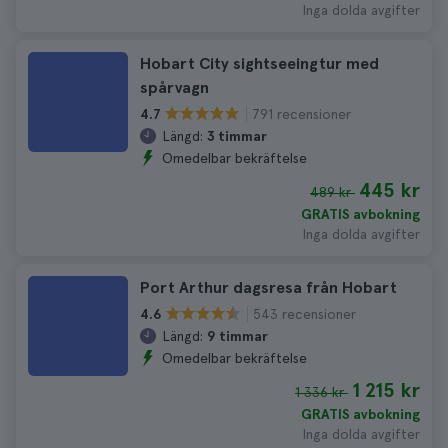
Inga dolda avgifter
Hobart City sightseeingtur med
spårvagn
791 recensioner
4.7
Längd:
3 timmar
Omedelbar bekräftelse
445 kr
489 kr
GRATIS avbokning
Inga dolda avgifter
Port Arthur dagsresa från Hobart
543 recensioner
4.6
Längd:
9 timmar
Omedelbar bekräftelse
1 215 kr
1 336 kr
GRATIS avbokning
Inga dolda avgifter