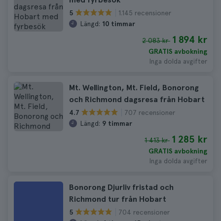
1.145 recensioner
5
Längd:
10 timmar
1 894 kr
2 083 kr
GRATIS avbokning
Inga dolda avgifter
Mt. Wellington, Mt. Field, Bonorong
och Richmond dagsresa från Hobart
707 recensioner
4.7
Längd:
9 timmar
1 285 kr
1 413 kr
GRATIS avbokning
Inga dolda avgifter
Bonorong Djurliv fristad och
Richmond tur från Hobart
704 recensioner
5