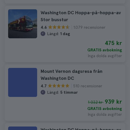
Washington DC Hoppa-på-hoppa-av
Stor busstur
1.079 recensioner
4.6
Längd:
1 dag
475 kr
GRATIS avbokning
Inga dolda avgifter
Mount Vernon dagsresa från
Washington DC
510 recensioner
4.7
Längd:
5 timmar
939 kr
1 032 kr
GRATIS avbokning
Inga dolda avgifter
Washington DC Hoppa-på-hoppa-av