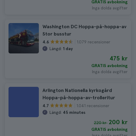
GRATIS avbokning
Inga dolda avgifter
Washington DC Hoppa-på-hoppa-av
Stor busstur
1.079 recensioner
4.6
Längd:
1 day
475 kr
GRATIS avbokning
Inga dolda avgifter
Arlington Nationella kyrkogård
Hoppa-på-hoppa-av-trolleritur
1.041 recensioner
4.7
Längd:
45 minutes
200 kr
220 kr
GRATIS avbokning
Inga dolda avgifter