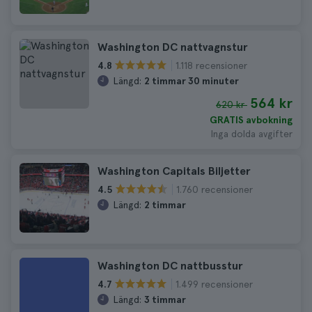
Washington DC nattvagnstur
1.118 recensioner
4.8
Längd:
2 timmar 30 minuter
564 kr
620 kr
GRATIS avbokning
Inga dolda avgifter
Washington Capitals Biljetter
1.760 recensioner
4.5
Längd:
2 timmar
Washington DC nattbusstur
1.499 recensioner
4.7
Längd:
3 timmar