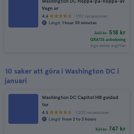
Washington DC Hoppa-på-hoppa-av
Vagn ur
1.157 recensioner
4.6
Längd:
1 hour 30 minutes
518 kr
569 kr
GRATIS avbokning
Inga dolda avgifter
10 saker att göra i Washington DC i
januari
Washington DC Capitol Hill guidad
tur
1.202 recensioner
4.5
Längd:
from 2 to 3 hours
747 kr
821 kr