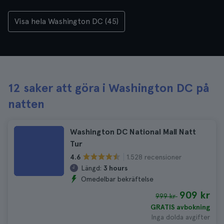
Visa hela Washington DC (45)
12 saker att göra i Washington DC på
natten
Washington DC National Mall Natt
Tur
1.528 recensioner
4.6
Längd:
3 hours
Omedelbar bekräftelse
909 kr
999 kr
GRATIS avbokning
Inga dolda avgifter