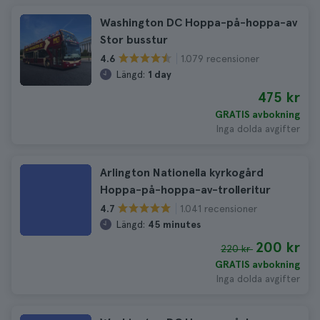
Washington DC Hoppa-på-hoppa-av
Stor busstur
1.079 recensioner
4.6
Längd:
1 day
475 kr
GRATIS avbokning
Inga dolda avgifter
Arlington Nationella kyrkogård
Hoppa-på-hoppa-av-trolleritur
1.041 recensioner
4.7
Längd:
45 minutes
200 kr
220 kr
GRATIS avbokning
Inga dolda avgifter