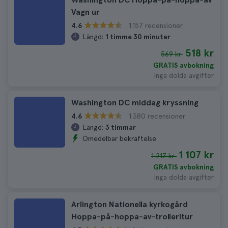
Vagn ur
1.157 recensioner
4.6
Längd:
1 timme 30 minuter
518 kr
569 kr
GRATIS avbokning
Inga dolda avgifter
Washington DC middag kryssning
1.380 recensioner
4.6
Längd:
3 timmar
Omedelbar bekräftelse
1 107 kr
1 217 kr
GRATIS avbokning
Inga dolda avgifter
Arlington Nationella kyrkogård
Hoppa-på-hoppa-av-trolleritur