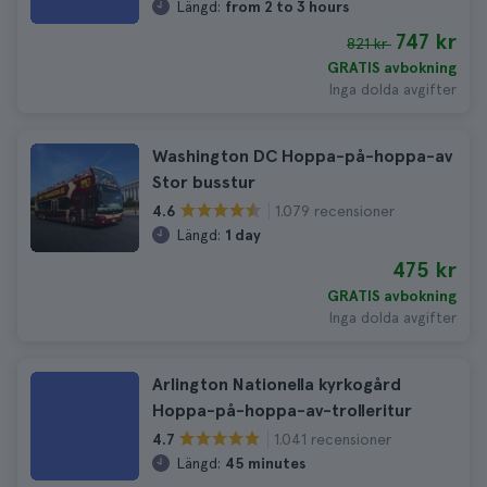
Längd:
from 2 to 3 hours
747 kr
821 kr
GRATIS avbokning
Inga dolda avgifter
Washington DC Hoppa-på-hoppa-av
Stor busstur
1.079 recensioner
4.6
Längd:
1 day
475 kr
GRATIS avbokning
Inga dolda avgifter
Arlington Nationella kyrkogård
Hoppa-på-hoppa-av-trolleritur
1.041 recensioner
4.7
Längd:
45 minutes