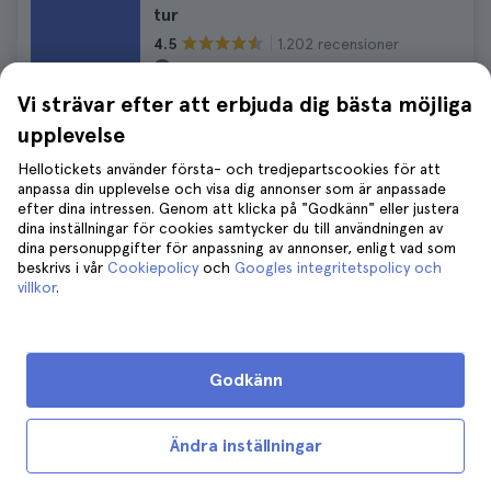
tur
1.202 recensioner
4.5
Längd:
from 2 to 3 hours
747 kr
Vi strävar efter att erbjuda dig bästa möjliga
821 kr
GRATIS avbokning
upplevelse
Inga dolda avgifter
Hellotickets använder första- och tredjepartscookies för att
anpassa din upplevelse och visa dig annonser som är anpassade
efter dina intressen. Genom att klicka på "Godkänn" eller justera
Washington DC Hoppa-på-hoppa-av
dina inställningar för cookies samtycker du till användningen av
Stor busstur
dina personuppgifter för anpassning av annonser, enligt vad som
beskrivs i vår
Cookiepolicy
och
Googles integritetspolicy och
1.079 recensioner
4.6
villkor
.
Längd:
1 day
475 kr
GRATIS avbokning
Godkänn
Inga dolda avgifter
Ändra inställningar
Arlington Nationella kyrkogård
Hoppa-på-hoppa-av-trolleritur