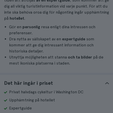
tiden att åtföljas
av en expertguide
, som kommer att ge
dig all viktig turistinformation vid varje punkt. För att du
inte ska behöva oroa dig för någonting ingår upphämtning
på
hotellet
.
Gör en
personlig
resa enligt dina intressen och
preferenser.
Dra nytta av sällskapet av en
expertguide
som
kommer att ge dig intressant information och
historiska detaljer.
Utnyttja möjligheten att stanna
och ta bilder
på de
mest ikoniska platserna i staden.
Det här ingår i priset
Privat halvdags cykeltur i Washington DC
Upphämtning på hotellet
Expertguide