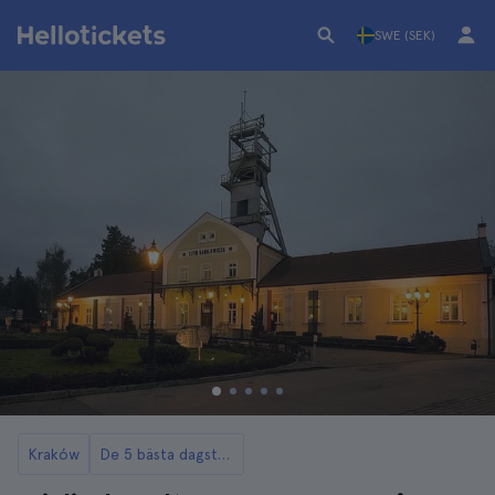
SWE (SEK)
Kraków
De 5 bästa dagsturerna till Wieliczkas saltgruva från Kraków