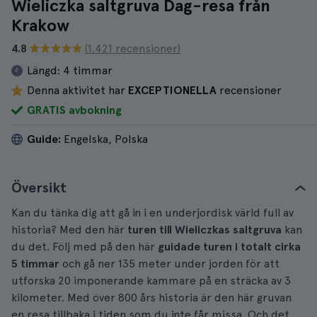
Wieliczka saltgruva Dag-resa från
Krakow
4.8
(1.421 recensioner)
Längd:
4 timmar
Denna aktivitet har
EXCEPTIONELLA
recensioner
GRATIS avbokning
Guide:
Engelska, Polska
Översikt
Kan du tänka dig att gå in i en underjordisk värld full av
historia? Med den här
turen till Wieliczkas saltgruva
kan
du det. Följ med på den här
guidade turen i totalt cirka
5 timmar
och gå ner 135 meter under jorden för att
utforska 20 imponerande kammare på en sträcka av 3
kilometer. Med över 800 års historia är den här gruvan
en resa tillbaka i tiden som du inte får missa. Och det