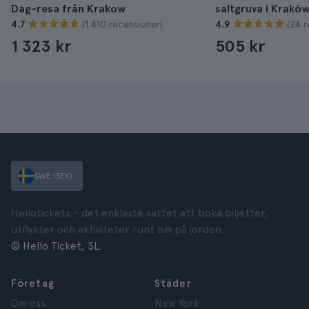
Dag-resa från Krakow
saltgruva i Krakó
(1.410 recensioner)
(24 r
4.7
4.9
1 323 kr
505 kr
SWE (SEK)
Hellotickets – det enklaste sättet att boka biljetter,
utflykter och aktiviteter runt om på jorden.
© Hello Ticket, SL.
Företag
Städer
Om oss
New York