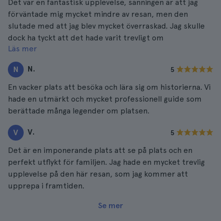
Det var en fantastisk upplevelse, sanningen är att jag
förväntade mig mycket mindre av resan, men den
slutade med att jag blev mycket överraskad. Jag skulle
dock ha tyckt att det hade varit trevligt om
Läs mer
organisationen hade inkluderat ett mellanmål på
rundturen.
N.
N
5
En vacker plats att besöka och lära sig om historierna. Vi
hade en utmärkt och mycket professionell guide som
berättade många legender om platsen.
V.
V
5
Det är en imponerande plats att se på plats och en
perfekt utflykt för familjen. Jag hade en mycket trevlig
upplevelse på den här resan, som jag kommer att
upprepa i framtiden.
Se mer