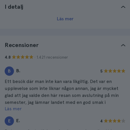
I detalj
Läs mer
Recensioner
· 1.421 recensioner
4.8
B.
B
5
Ett besök där man inte kan vara likgiltig. Det var en
upplevelse som inte liknar någon annan, jag är mycket
glad att jag valde den här resan som avslutning på min
semester, jag lämnar landet med en god smak i
Läs mer
munnen. Jag rekommenderar den varmt till alla.
E.
E
4