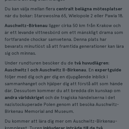
Du kan välja mellan flera
centralt belägna mötesplatser
när du bokar: Starowoslna 65, Wielopole 2 eller Pawia 18.
Auschwitz-Birkenau
ligger cirka 50 km från Krakow och
är ett levande vittnesbörd om ett mänskligt drama som
fortfarande chockar samvetena. Denna plats har
bevarats minutiöst så att framtida generationer kan lära
sig och minnas.
Under rundturen besöker du de
två huvudlägren
:
Auschwitz I och Auschwitz II-Birkenau
. En
expertguide
följer med dig och ger dig en djupgående inblick i
sammanhanget och hjälper dig att förstå allt som hände
där. Dessutom kommer du att bredda din kunskap om
andra världskriget
och de tragiska händelserna i det
nazistockuperade Polen genom att besöka Auschwitz-
Birkenau Memorial and Museum.
Du kommer att lära dig mer om Auschwitz-Birkenau-
komplexet. Turen
inkluderar inträde till de två