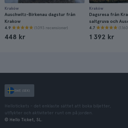
Kraków
Kraków
Auschwitz-Birkenau dagstur från
Dagsresa från Krak
Krakow
saltgruva och Aus
(1.093 recensioner)
(1.16
4.9
4.7
448 kr
1 392 kr
SWE (SEK)
Hellotickets – det enklaste sättet att boka biljetter,
utflykter och aktiviteter runt om på jorden.
© Hello Ticket, SL.