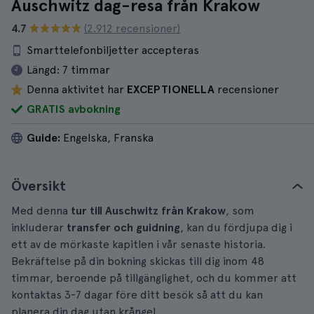
Auschwitz dag-resa från Krakow
4.7
(2.912 recensioner)
Smarttelefonbiljetter accepteras
Längd:
7 timmar
Denna aktivitet har
EXCEPTIONELLA
recensioner
GRATIS avbokning
Guide:
Engelska, Franska
Översikt
Med denna
tur till Auschwitz från Krakow
, som
inkluderar
transfer och guidning
, kan du fördjupa dig i
ett av de mörkaste kapitlen i vår senaste historia.
Bekräftelse på din bokning skickas till dig inom 48
timmar, beroende på tillgänglighet, och du kommer att
kontaktas 3-7 dagar före ditt besök så att du kan
planera din dag utan krångel.