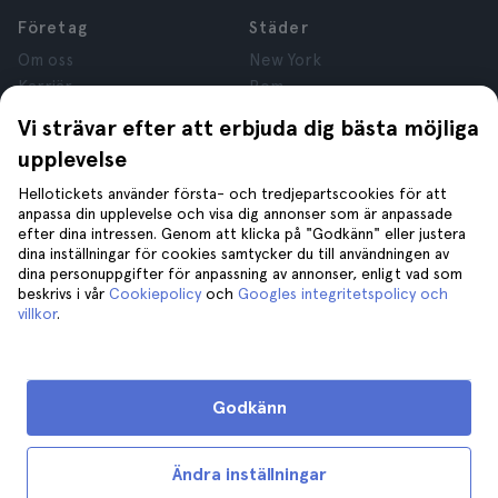
Företag
Städer
Om oss
New York
Karriär
Rom
Anslutna företag
Paris
Vi strävar efter att erbjuda dig bästa möjliga
Recensioner
London
upplevelse
Sekretess
Granada
Regler och villkor
Kraków
Hellotickets använder första- och tredjepartscookies för att
anpassa din upplevelse och visa dig annonser som är anpassade
Juridisk Rådgivning
Tenerife
efter dina intressen. Genom att klicka på "Godkänn" eller justera
Cookies
dina inställningar för cookies samtycker du till användningen av
dina personuppgifter för anpassning av annonser, enligt vad som
beskrivs i vår
Cookiepolicy
och
Googles integritetspolicy och
Hjälp
Gå med oss på
villkor
.
Hjälp
Kontakta oss
Godkänn
Ändra inställningar