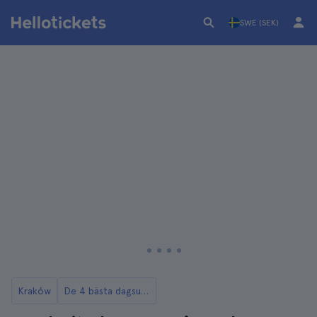
SWE (SEK)
Kraków
De 4 bästa dagsutflykterna till Auschwitz från Kraków