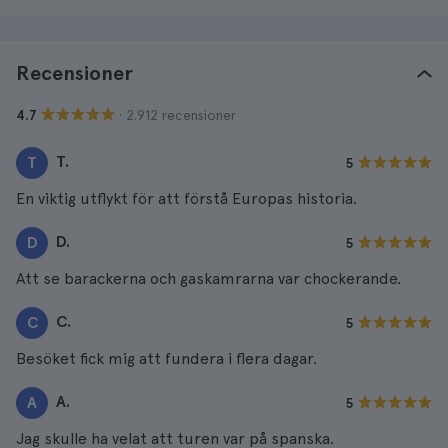
Recensioner
· 2.912 recensioner
4.7
T.
T
5
En viktig utflykt för att förstå Europas historia.
D.
D
5
Att se barackerna och gaskamrarna var chockerande.
C.
C
5
Besöket fick mig att fundera i flera dagar.
A.
A
5
Jag skulle ha velat att turen var på spanska.