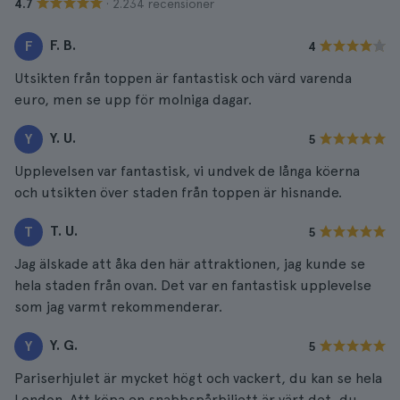
· 2.234 recensioner
4.7
F. B.
F
4
Utsikten från toppen är fantastisk och värd varenda
euro, men se upp för molniga dagar.
Y. U.
Y
5
Upplevelsen var fantastisk, vi undvek de långa köerna
och utsikten över staden från toppen är hisnande.
T. U.
T
5
Jag älskade att åka den här attraktionen, jag kunde se
hela staden från ovan. Det var en fantastisk upplevelse
som jag varmt rekommenderar.
Y. G.
Y
5
Pariserhjulet är mycket högt och vackert, du kan se hela
London. Att köpa en snabbspårbiljett är värt det, du