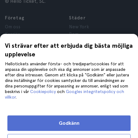
© Hello Ticket, SL.
Företag
Städer
Om oss
New York
Karriär
Rom
Anslutna företag
Paris
Vi strävar efter att erbjuda dig bästa möjliga
Recensioner
London
upplevelse
Sekretess
Granada
Regler och villkor
Kraków
Hellotickets använder första- och tredjepartscookies för att
anpassa din upplevelse och visa dig annonser som är anpassade
Juridisk Rådgivning
Tenerife
efter dina intressen. Genom att klicka på "Godkänn" eller justera
Cookies
dina inställningar för cookies samtycker du till användningen av
dina personuppgifter för anpassning av annonser, enligt vad som
beskrivs i vår
Cookiepolicy
och
Googles integritetspolicy och
Hjälp
Gå med oss på
villkor
.
Hjälp
Kontakta oss
Godkänn