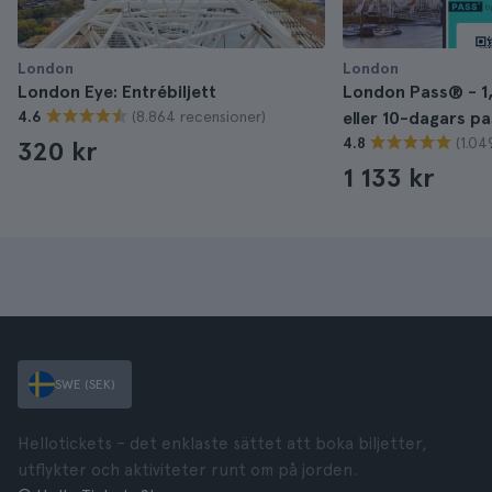
London
London
London Eye: Entrébiljett
London Pass® - 1, 
(8.864 recensioner)
4.6
eller 10-dagars pa
(1.04
4.8
320 kr
1 133 kr
SWE (SEK)
Hellotickets – det enklaste sättet att boka biljetter,
utflykter och aktiviteter runt om på jorden.