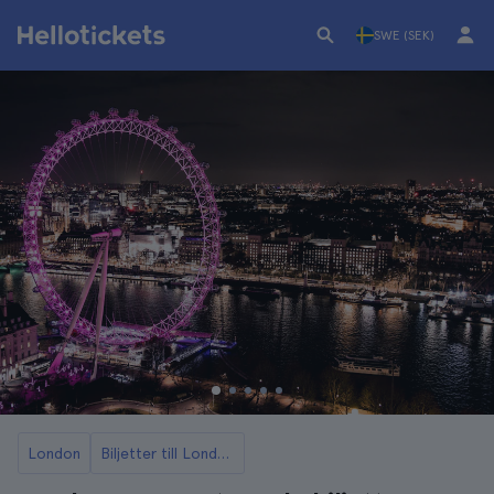
SWE (SEK)
London
Biljetter till London Eye