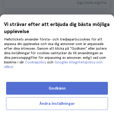
Inga dolda avgifter
Rias baixas-dagsresa från Santiago
Vi strävar efter att erbjuda dig bästa möjliga
de Compostela med båttur och
vinprovning
upplevelse
674 recensioner
4.7
Hellotickets använder första- och tredjepartscookies för att
anpassa din upplevelse och visa dig annonser som är anpassade
647 kr
efter dina intressen. Genom att klicka på "Godkänn" eller justera
Inga dolda avgifter
dina inställningar för cookies samtycker du till användningen av
dina personuppgifter för anpassning av annonser, enligt vad som
beskrivs i vår
Cookiepolicy
och
Googles integritetspolicy och
villkor
.
Turer och aktiviteter på andra
destinationer
Godkänn
New York
Rom
Paris
London
Bangkok
Ändra inställningar
Brisbane
Nya Delhi
Bayeux
Aix-en-provence