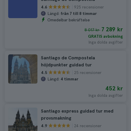
925 recensioner
4.6
Längd:
från 7 till 8 timmar
Omedelbar bekräftelse
7 289 kr
8 017 kr
GRATIS avbokning
Inga dolda avgifter
Santiago de Compostela
höjdpunkter guidad tur
25 recensioner
4.5
Längd:
4 timmar
452 kr
Inga dolda avgifter
Santiago express guidad tur med
provsmakning
24 recensioner
4.9