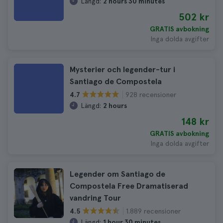
Längd:
2 hours 30 minutes
502 kr
GRATIS avbokning
Inga dolda avgifter
Mysterier och legender-tur i
Santiago de Compostela
928 recensioner
4.7
Längd:
2 hours
148 kr
GRATIS avbokning
Inga dolda avgifter
Legender om Santiago de
Compostela Free Dramatiserad
vandring Tour
1.889 recensioner
4.5
Längd:
1 hour 30 minutes