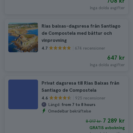
708 kr
Inga dolda avgifter
Rias baixas-dagsresa från Santiago
de Compostela med båttur och
vinprovning
674 recensioner
4.7
647 kr
Inga dolda avgifter
Privat dagsresa till Rias Baixas från
Santiago de Compostela
925 recensioner
4.6
Längd:
from 7 to 8 hours
Omedelbar bekräftelse
7 289 kr
8 017 kr
GRATIS avbokning