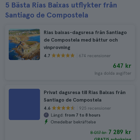
5 Bästa Rías Baixas utflykter från
Santiago de Compostela
Rias baixas-dagsresa från Santiago
de Compostela med båttur och
vinprovning
674 recensioner
4.7
647 kr
Inga dolda avgifter
Privat dagsresa till Rias Baixas från
Santiago de Compostela
925 recensioner
4.6
Längd:
from 7 to 8 hours
Omedelbar bekräftelse
7 289 kr
8 017 kr
GRATIS avbokning