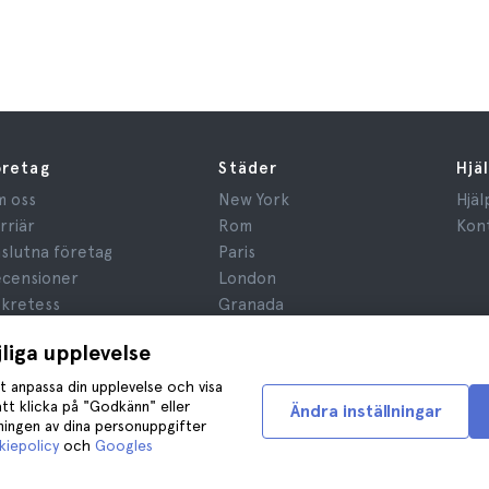
öretag
Städer
Hjä
 oss
New York
Hjäl
rriär
Rom
Kon
slutna företag
Paris
censioner
London
kretess
Granada
gler och villkor
Kraków
jliga upplevelse
ridisk Rådgivning
Tenerife
okies
t anpassa din upplevelse och visa
tt klicka på "Godkänn" eller
Ändra inställningar
dningen av dina personuppgifter
iepolicy
och
Googles