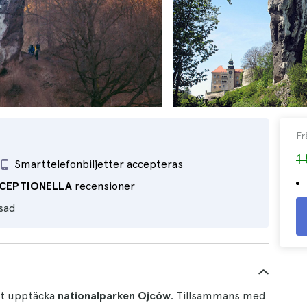
Fr
1
Smarttelefonbiljetter accepteras
CEPTIONELLA
recensioner
sad
att upptäcka
nationalparken Ojców
. Tillsammans med