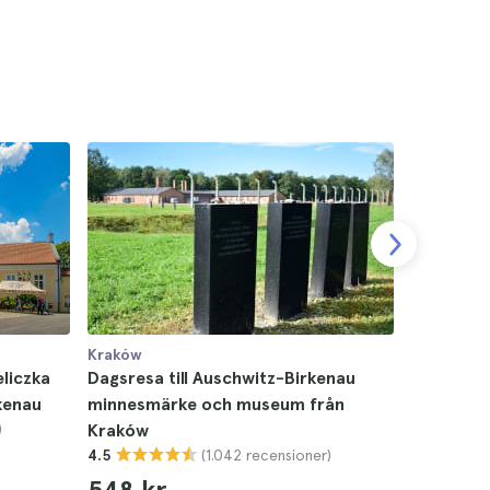
Kraków
Kraków
eliczka
Dagsresa till Auschwitz-Birkenau
Wieliczka
kenau
minnesmärke och museum från
Krakow
)
Kraków
4.8
(1.042 recensioner)
4.5
750 kr
548 kr