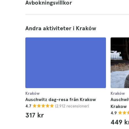
Avbokningsvillkor
Andra aktiviteter i Kraków
Kraków
Kraków
Auschwitz dag-resa från Krakow
Auschwit
(2.912 recensioner)
4.7
Krakow
4.9
317 kr
449 k