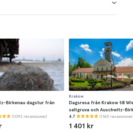
Kraków
z-Birkenau dagstur från
Dagsresa från Krakow till Wi
saltgruva och Auschwitz-Bir
(1.093 recensioner)
(1.160 recensioner
4.7
r
1 401 kr