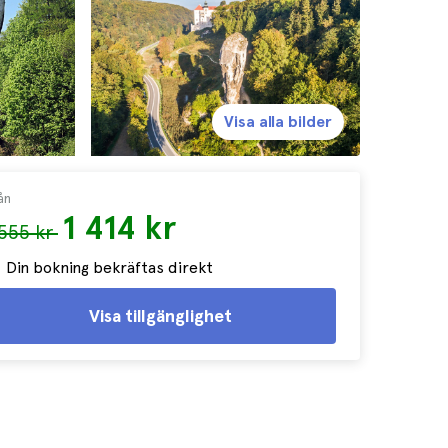
Visa alla bilder
ån
1 414 kr
 555 kr
Din bokning bekräftas direkt
Visa tillgänglighet