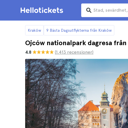
Kraków
9 Bästa Dagsutflykterna från Kraków
Ojców nationalpark dagresa frå
4.8
(1.413 recensioner)