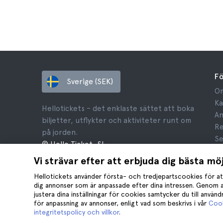
F
Sverige (SEK)
Om
Ka
Hellotickets – det enklaste sättet att boka
An
biljetter, utflykter och aktiviteter runt om
Re
på jorden.
Se
© Hello Ticket, SL.
Re
Vi strävar efter att erbjuda dig bästa mö
Ju
Co
Hellotickets använder första- och tredjepartscookies för at
dig annonser som är anpassade efter dina intressen. Genom a
justera dina inställningar för cookies samtycker du till använ
för anpassning av annonser, enligt vad som beskrivs i vår
Cook
integritetspolicy och villkor
.