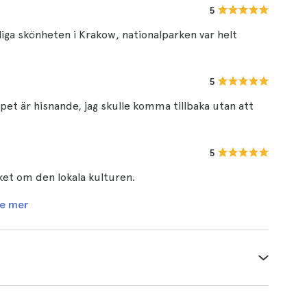
5
liga skönheten i Krakow, nationalparken var helt
5
pet är hisnande, jag skulle komma tillbaka utan att
5
ket om den lokala kulturen.
e mer