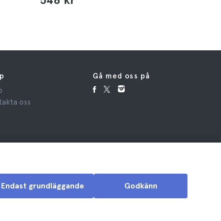
lp
Gå med oss på
p
takta oss
Endast grundläggande
Godkänn