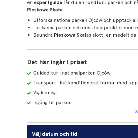
en
expertguide
får du en rundtur i parken och nå
Pieskowa Skała
.
Utforska nationalparken Ojców och upptäck al
Lär känna parken och dess höjdpunkter med 
Beundra
Pieskowa Ska
łas slott, en medeltid
Det här ingår i priset
Guidad tur i nationalparken Ojców
Transport i luftkonditionerat fordon med upp
Vägledning
Ingång till parken
S
Välj datum och tid