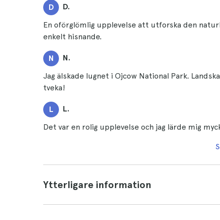
D.
D
En oförglömlig upplevelse att utforska den natur
enkelt hisnande.
N.
N
Jag älskade lugnet i Ojcow National Park. Landska
tveka!
L.
L
Det var en rolig upplevelse och jag lärde mig myc
S
Ytterligare information