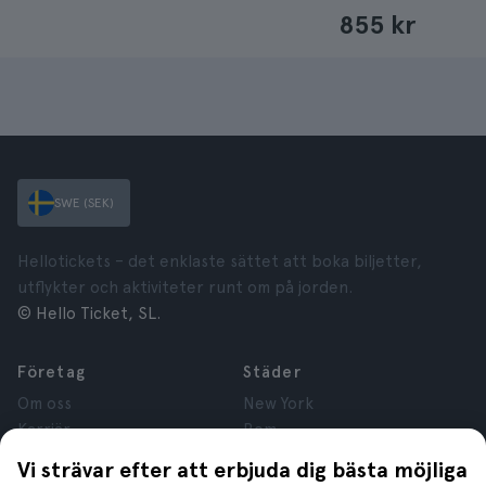
855 kr
SWE (SEK)
Hellotickets – det enklaste sättet att boka biljetter,
utflykter och aktiviteter runt om på jorden.
© Hello Ticket, SL.
Företag
Städer
Om oss
New York
Karriär
Rom
Anslutna företag
Paris
Vi strävar efter att erbjuda dig bästa möjliga
Recensioner
London