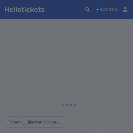
SWE (SEK)
Florens
Biljetter och besök till Accademiagalleriet i Florens