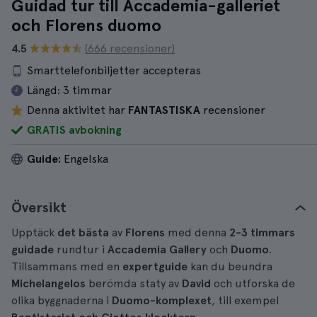
Guidad tur till Accademia-galleriet
och Florens duomo
4.5
(666 recensioner)
Smarttelefonbiljetter accepteras
Längd:
3 timmar
Denna aktivitet har
FANTASTISKA
recensioner
GRATIS avbokning
Guide:
Engelska
Översikt
Upptäck
det bästa
av
Florens
med denna
2-3 timmars
guidade
rundtur i
Accademia Gallery
och
Duomo
.
Tillsammans med en
expertguide
kan du beundra
Michelangelos
berömda staty av
David
och utforska de
olika byggnaderna i
Duomo-komplexet
, till exempel