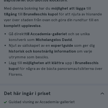
Baptisteriet och Giottos klocktorn
.
Med denna bokning har du
möjlighet att lägga
till
tillgång
till
Brunelleschis kupol
för att njuta av hisnande
vyer över staden från ovan och göra din rundtur till en
komplett upplevelse
.
Gå direkt
till
Accademia-galleriet
och se unika
konstverk som
Michelangelos David
.
Njut av sällskapet av en
expertguide
som ger dig
historisk och konstnärlig information
om varje
utrymme som besöks.
Lägg till
möjligheten att klättra
upp i
Brunelleschis
kupol
för några av de bästa panoramautsikterna över
Florens.
Det här ingår i priset
Guidad visning av Accademia-galleriet