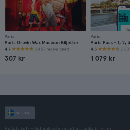
Paris
Paris
Paris Grevin Wax Museum Biljetter
Paris Pass - 1, 2, 
(1.453 recensioner)
(1.68
4.7
4.5
307 kr
1 079 kr
SWE (SEK)
Hellotickets – det enklaste sättet att boka biljetter,