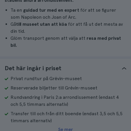
stadens andra arrondissement
.
Ta en
guidad tur med en expert
för att se figurer
som Napoleon och Joan of Arc.
Gå
till museet utan att köa
för att få ut det mesta av
din tid.
Glöm transport genom att välja att
resa med privat
bil.
Det här ingår i priset
Privat rundtur på Grévin-museet
Reserverade biljetter till Grévin-museet
Rundvandring i Paris 2:a arrondissement (endast 4
och 5,5 timmars alternativ)
Transfer till och från ditt boende (endast 3,5 och 5,5
timmars alternativ)
Se mer