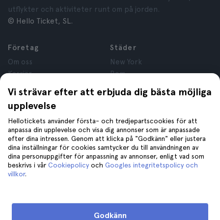
utflykter och aktiviteter runt om på jorden.
© Hello Ticket, SL.
Företag
Städer
Om oss
New York
Karriär
Rom
Anslutna företag
Paris
Vi strävar efter att erbjuda dig bästa möjliga
Recensioner
London
upplevelse
Sekretess
Granada
Regler och villkor
Kraków
Hellotickets använder första- och tredjepartscookies för att
anpassa din upplevelse och visa dig annonser som är anpassade
Juridisk Rådgivning
Tenerife
efter dina intressen. Genom att klicka på "Godkänn" eller justera
Cookies
dina inställningar för cookies samtycker du till användningen av
dina personuppgifter för anpassning av annonser, enligt vad som
beskrivs i vår
Cookiepolicy
och
Googles integritetspolicy och
Hjälp
Gå med oss på
villkor
.
Hjälp
Kontakta oss
Godkänn