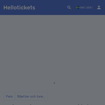
SWE (SEK)
Paris
Biljetter och turer till Grévinmuseet i Paris