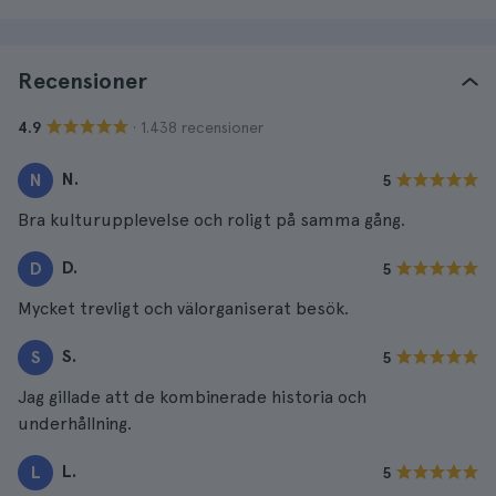
Recensioner
· 1.438 recensioner
4.9
N.
N
5
Bra kulturupplevelse och roligt på samma gång.
D.
D
5
Mycket trevligt och välorganiserat besök.
S.
S
5
Jag gillade att de kombinerade historia och
underhållning.
L.
L
5