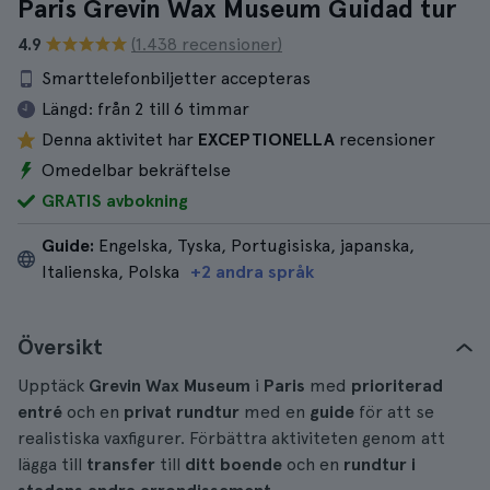
Paris Grevin Wax Museum Guidad tur
4.9
(1.438 recensioner)
Smarttelefonbiljetter accepteras
Längd:
från 2 till 6 timmar
Denna aktivitet har
EXCEPTIONELLA
recensioner
Omedelbar bekräftelse
GRATIS avbokning
Guide:
Engelska, Tyska, Portugisiska, japanska,
Italienska, Polska
+2 andra språk
Översikt
Upptäck
Grevin Wax Museum
i
Paris
med
prioriterad
entré
och en
privat rundtur
med en
guide
för att se
realistiska vaxfigurer. Förbättra aktiviteten genom att
lägga till
transfer
till
ditt boende
och en
rundtur i