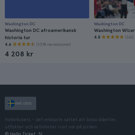
Washington DC
Washington DC
Washington DC afroamerikansk
Washington Wizard
(365 
historia tur
4.8
(1.018 recensioner)
4.6
4 208 kr
SWE (SEK)
Hellotickets – det enklaste sättet att boka biljetter,
utflykter och aktiviteter runt om på jorden.
© Hello Ticket, SL.