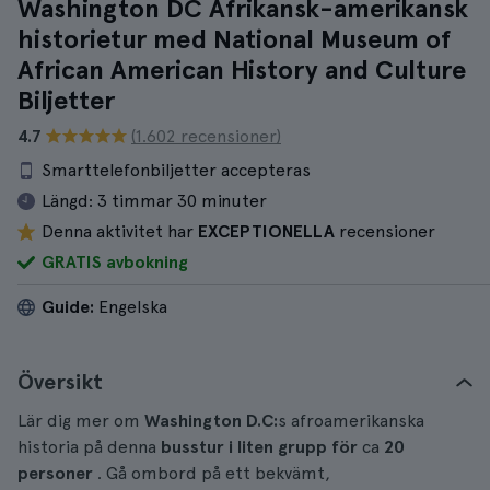
Washington DC Afrikansk-amerikansk
historietur med National Museum of
African American History and Culture
Biljetter
4.7
(1.602 recensioner)
Smarttelefonbiljetter accepteras
Längd:
3 timmar 30 minuter
Denna aktivitet har
EXCEPTIONELLA
recensioner
GRATIS avbokning
Guide:
Engelska
Översikt
Lär dig mer om
Washington D.C:
s afroamerikanska
historia på denna
busstur i liten grupp för
ca
20
personer
. Gå ombord på ett bekvämt,