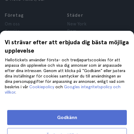
Företag
Städer
Om oss
New York
Karriär
Rom
Anslutna företag
Paris
Vi strävar efter att erbjuda dig bästa möjliga
Recensioner
London
upplevelse
Sekretess
Granada
Regler och villkor
Kraków
Hellotickets använder första- och tredjepartscookies för att
anpassa din upplevelse och visa dig annonser som är anpassade
Juridisk Rådgivning
Tenerife
efter dina intressen. Genom att klicka på "Godkänn" eller justera
Cookies
dina inställningar för cookies samtycker du till användningen av
dina personuppgifter för anpassning av annonser, enligt vad som
beskrivs i vår
Cookiepolicy
och
Googles integritetspolicy och
Hjälp
Gå med oss på
villkor
.
Hjälp
Kontakta oss
Godkänn