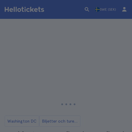
SWE (SEK)
Washington DC
Biljetter och turer till African American History Museum i Washington DC