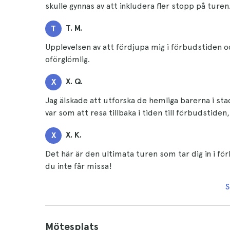
skulle gynnas av att inkludera fler stopp på turen
T. M.
T
Upplevelsen av att fördjupa mig i förbudstiden o
oförglömlig.
X. Q.
X
Jag älskade att utforska de hemliga barerna i sta
var som att resa tillbaka i tiden till förbudstiden
X. K.
X
Det här är den ultimata turen som tar dig in i f
du inte får missa!
S
Mötesplats