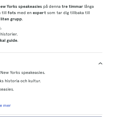
ew Yorks speakeasies
på denna
tre timmar
långa
till
fots
med en
expert
som tar dig tillbaka till
n
liten grupp
.
.
historier.
okal guide
.
 New Yorks speakeasies.
 historia och kultur.
keasies.
e mer