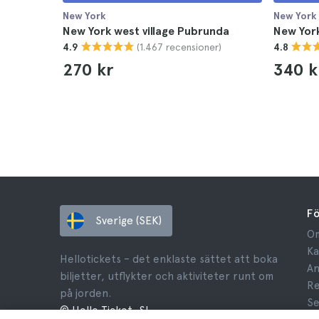
New York
New York
New York west village Pubrunda
New Yor
(1.467 recensioner)
4.9
4.8
270 kr
340 k
F
Sverige (SEK)
Om
Ka
Hellotickets – det enklaste sättet att boka
An
biljetter, utflykter och aktiviteter runt om
Re
på jorden.
Se
© Hello Ticket, SL.