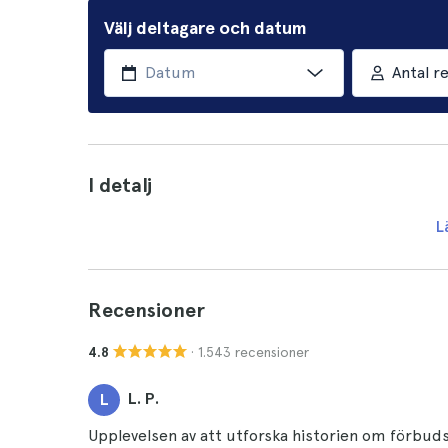
Välj deltagare och datum
Antal r
I detalj
L
Recensioner
· 1.543 recensioner
4.8
L. P.
L
Upplevelsen av att utforska historien om förbuds