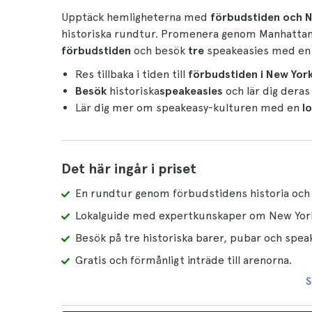
Upptäck hemligheterna med
förbudstiden och N
historiska rundtur. Promenera genom Manhattan 
förbudstiden
och besök
tre
speakeasies med e
Res tillbaka i tiden till
förbudstiden i New York
Besök
historiska
speakeasies
och lär dig deras 
Lär dig mer om speakeasy-kulturen med en
l
Det här ingår i priset
En rundtur genom förbudstidens historia och
Lokalguide med expertkunskaper om New Yorks
Besök på tre historiska barer, pubar och spea
Gratis och förmånligt inträde till arenorna.
S