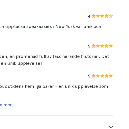
.
4
ch upptäcka speakeasies i New York var unik och
5
den, en promenad full av fascinerande historier. Det
, en unik upplevelse!
5
örbudstidens hemliga barer - en unik upplevelse som
e mer