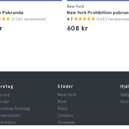
New York
k Pubrunda
New York Prohibition pubru
(2.343 recensioner)
(1.643 recensioner
4.7
r
608 kr
öretag
Städer
Hjä
 oss
New York
Hjäl
rriär
Rom
Kon
slutna företag
Paris
censioner
London
kretess
Granada