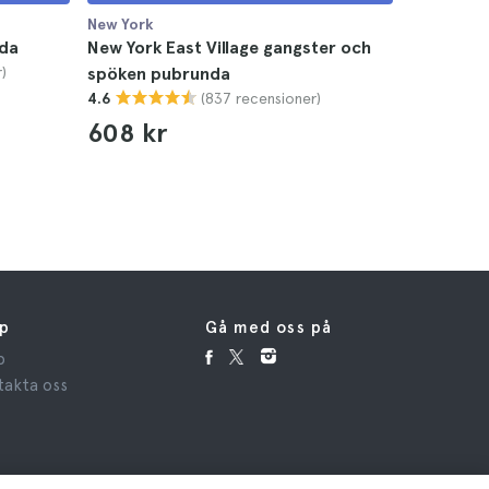
New York
New York
nda
New York East Village gangster och
New York 
)
spöken pubrunda
4.9
(837 recensioner)
4.6
608 kr
lp
Gå med oss på
p
takta oss