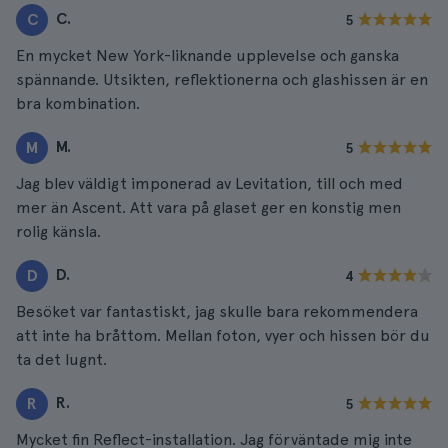
C.
C
5
En mycket New York-liknande upplevelse och ganska
spännande. Utsikten, reflektionerna och glashissen är en
bra kombination.
M.
M
5
Jag blev väldigt imponerad av Levitation, till och med
mer än Ascent. Att vara på glaset ger en konstig men
rolig känsla.
D.
D
4
Besöket var fantastiskt, jag skulle bara rekommendera
att inte ha bråttom. Mellan foton, vyer och hissen bör du
ta det lugnt.
R.
R
5
Mycket fin Reflect-installation. Jag förväntade mig inte