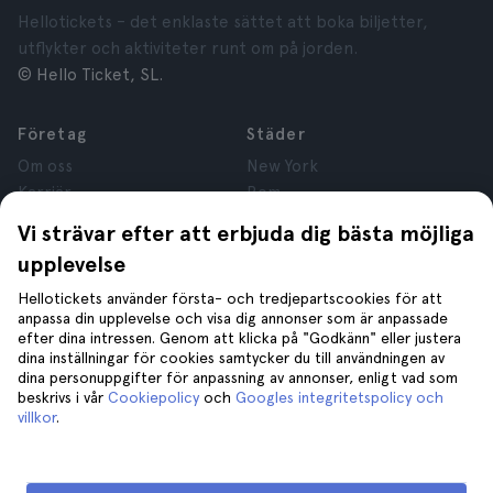
Hellotickets – det enklaste sättet att boka biljetter,
utflykter och aktiviteter runt om på jorden.
© Hello Ticket, SL.
Företag
Städer
Om oss
New York
Karriär
Rom
Anslutna företag
Paris
Vi strävar efter att erbjuda dig bästa möjliga
Recensioner
London
upplevelse
Sekretess
Granada
Regler och villkor
Kraków
Hellotickets använder första- och tredjepartscookies för att
anpassa din upplevelse och visa dig annonser som är anpassade
Juridisk Rådgivning
Tenerife
efter dina intressen. Genom att klicka på "Godkänn" eller justera
Cookies
dina inställningar för cookies samtycker du till användningen av
dina personuppgifter för anpassning av annonser, enligt vad som
beskrivs i vår
Cookiepolicy
och
Googles integritetspolicy och
Hjälp
Gå med oss på
villkor
.
Hjälp
Kontakta oss