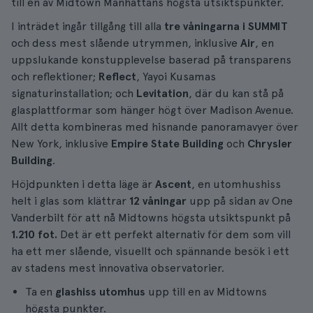
till en av Midtown Manhattans högsta utsiktspunkter.
I inträdet ingår tillgång till alla
tre våningarna i SUMMIT
och dess mest slående utrymmen, inklusive
Air
, en
uppslukande konstupplevelse baserad på transparens
och reflektioner;
Reflect
, Yayoi Kusamas
signaturinstallation; och
Levitation
, där du kan stå på
glasplattformar som hänger högt över Madison Avenue.
Allt detta kombineras med hisnande panoramavyer över
New York, inklusive
Empire State Building
och
Chrysler
Building
.
Höjdpunkten i detta läge är
Ascent
, en utomhushiss
helt i glas som klättrar
12 våningar
upp på sidan av One
Vanderbilt för att nå Midtowns högsta utsiktspunkt på
1.210 fot.
Det är ett perfekt alternativ för dem som vill
ha ett mer slående, visuellt och spännande besök i ett
av stadens mest innovativa observatorier.
Ta en
glashiss utomhus
upp till en av Midtowns
högsta punkter.