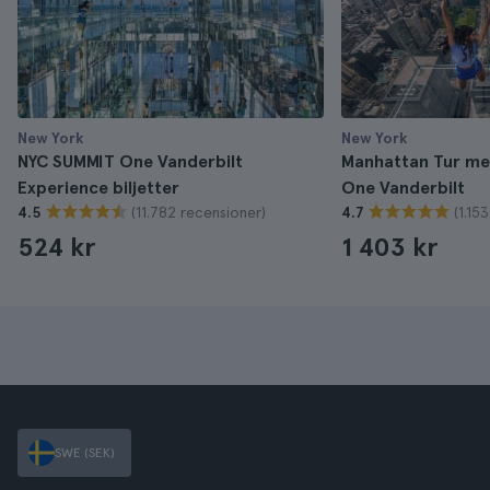
New York
New York
NYC SUMMIT One Vanderbilt
Manhattan Tur med 
Experience biljetter
One Vanderbilt
(11.782 recensioner)
(1.15
4.5
4.7
524 kr
1 403 kr
SWE (SEK)