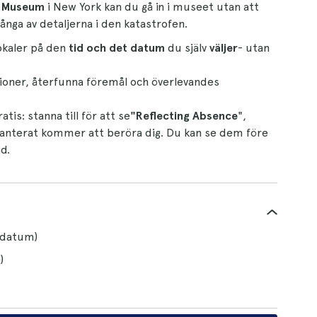
d Museum
i New York kan du gå in i museet utan att
många av detaljerna i den katastrofen.
okaler på den
tid och det datum
du själv
väljer
- utan
ektioner, återfunna föremål och överlevandes
is: stanna till för att se
"Reflecting Absence
",
nterat kommer att beröra dig. Du kan se dem före
d.
h datum)
)