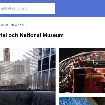
Museum i New York
orial och National Museum