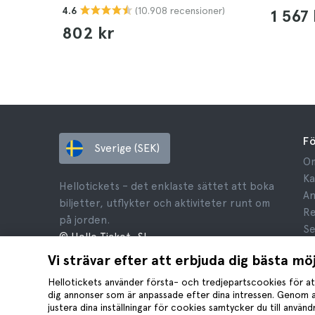
(10.908 recensioner)
4.6
1 567 
802 kr
F
Sverige (SEK)
Om
Ka
Hellotickets – det enklaste sättet att boka
An
biljetter, utflykter och aktiviteter runt om
Re
på jorden.
Se
© Hello Ticket, SL.
Re
Vi strävar efter att erbjuda dig bästa mö
Ju
Co
Hellotickets använder första- och tredjepartscookies för at
dig annonser som är anpassade efter dina intressen. Genom a
justera dina inställningar för cookies samtycker du till använ