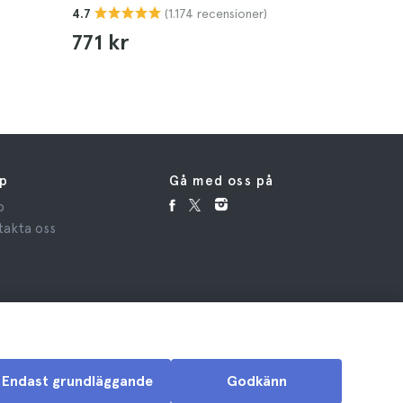
(1.174 recensioner)
4.7
855 kr
771 kr
lp
Gå med oss på
p
takta oss
Endast grundläggande
Godkänn