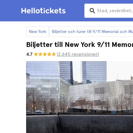
New York
Biljetter och turer till 9/11 Memorial och 
Biljetter till New York 9/11 Mem
4.7
(2.645 recensioner)