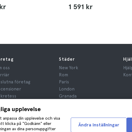
kr
1 591 kr
öretag
Städer
Hjä
 oss
New York
Hjäl
rriär
Rom
Kon
slutna företag
Paris
censioner
London
kretess
Granada
gler och villkor
Kraków
jliga upplevelse
ridisk Rådgivning
Tenerife
okies
t anpassa din upplevelse och visa
tt klicka på "Godkänn" eller
Ändra inställningar
dningen av dina personuppgifter