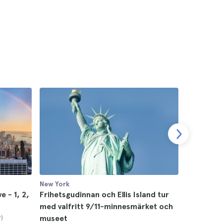
New York
New York
e - 1, 2,
Frihetsgudinnan och Ellis Island tur
Ground Z
med valfritt 9/11-minnesmärket och
biljetter 
)
museet
4.5