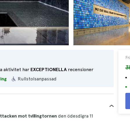
Fr
3
 aktivitet har
EXCEPTIONELLA
recensioner
ing
Rullstolsanpassad
ttacken mot tvillingtornen
den ödesdigra 11