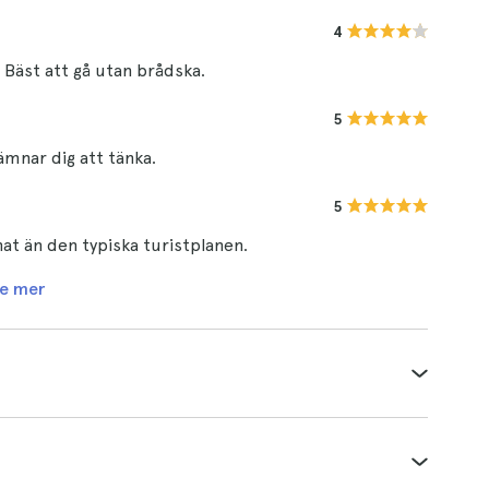
4
Bäst att gå utan brådska.
5
ämnar dig att tänka.
5
at än den typiska turistplanen.
e mer