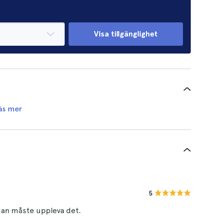
Visa tillgänglighet
äs mer
5
 man måste uppleva det.