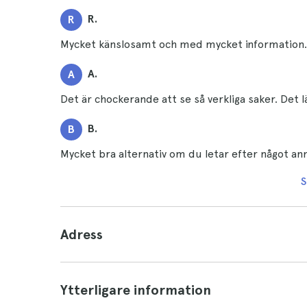
R.
R
Mycket känslosamt och med mycket information. 
A.
A
Det är chockerande att se så verkliga saker. Det l
B.
B
Mycket bra alternativ om du letar efter något ann
S
Adress
Ytterligare information