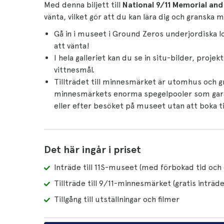
Med denna biljett till
National 9/11 Memorial an
vänta, vilket gör att du kan lära dig och granska 
Gå in i museet i Ground Zeros underjordiska l
att vänta!
I hela galleriet kan du se in situ-bilder, proj
vittnesmål.
Tillträdet till minnesmärket är utomhus och grat
minnesmärkets enorma spegelpooler som gara
eller efter besöket på museet utan att boka ti
Det här ingår i priset
Inträde till 11S-museet (med förbokad tid oc
Tillträde till 9/11-minnesmärket (gratis inträde
Tillgång till utställningar och filmer