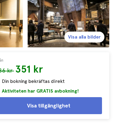
Visa alla bilder
ån
351 kr
86 kr
Din bokning bekräftas direkt
Aktiviteten har GRATIS avbokning!
Visa tillgänglighet