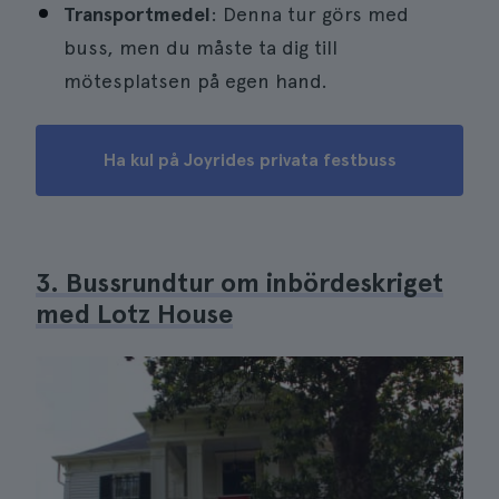
Transportmedel
: Denna tur görs med
buss, men du måste ta dig till
mötesplatsen på egen hand.
Ha kul på Joyrides privata festbuss
3. Bussrundtur om inbördeskriget
med Lotz House