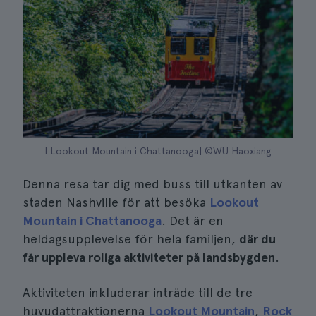
I Lookout Mountain i Chattanooga| ©WU Haoxiang
Denna resa tar dig med buss till utkanten av
staden Nashville för att besöka
Lookout
Mountain i Chattanooga
. Det är en
heldagsupplevelse för hela familjen,
där du
får uppleva roliga aktiviteter på landsbygden
.
Aktiviteten inkluderar inträde till de tre
huvudattraktionerna
Lookout Mountain
,
Rock