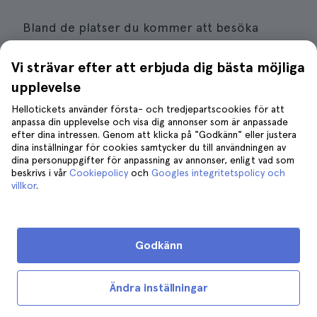
Bland de platser du kommer att besöka
under denna tur finns Music Row, centrum
och
Printer's Alley
. Du kommer också att se
Vi strävar efter att erbjuda dig bästa möjliga
andra platser som
The Gulch, Bicentennial
upplevelse
Capitol Mall State Park
, Marathon Village och
Hellotickets använder första- och tredjepartscookies för att
andra liknande. Vid varje plats kan du stanna
anpassa din upplevelse och visa dig annonser som är anpassade
efter dina intressen. Genom att klicka på "Godkänn" eller justera
några minuter, utforska platsen och
dina inställningar för cookies samtycker du till användningen av
naturligtvis ta många foton.
dina personuppgifter för anpassning av annonser, enligt vad som
beskrivs i vår
Cookiepolicy
och
Googles integritetspolicy och
villkor
.
Ett sätt att spara pengar när du besöker
dessa ikoniska platser i staden är utan tvekan
att använda
Nashville City Pass
, stadspasset,
Godkänn
som
ger dig tillgång till alla platser
som ingår i
denna tur.
Ändra inställningar
Intressanta detaljer