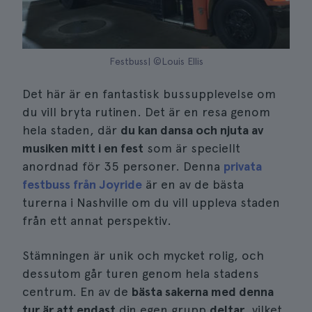
Festbuss| ©Louis Ellis
Det här är en fantastisk bussupplevelse om
du vill bryta rutinen. Det är en resa genom
hela staden, där
du kan dansa och njuta av
musiken mitt i en fest
som är speciellt
anordnad för 35 personer. Denna
privata
festbuss från Joyride
är en av de bästa
turerna i Nashville om du vill uppleva staden
från ett annat perspektiv.
Stämningen är unik och mycket rolig, och
dessutom går turen genom hela stadens
centrum. En av de
bästa sakerna med denna
tur är att endast
din egen grupp
deltar
, vilket