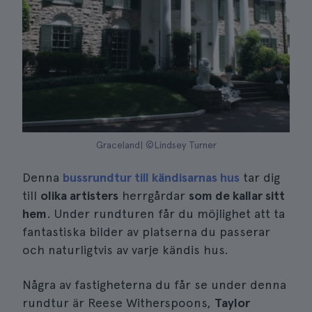
Graceland| ©Lindsey Turner
Denna
bussrundtur till kändisarnas hus
tar dig
till
olika artisters
herrgårdar
som de kallar sitt
hem
. Under rundturen får du möjlighet att ta
fantastiska bilder av platserna du passerar
och naturligtvis av varje kändis hus.
Några av fastigheterna du får se under denna
rundtur är Reese Witherspoons,
Taylor