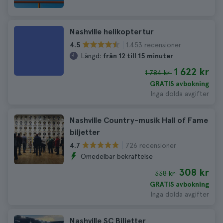
Nashville helikoptertur
1.453 recensioner
4.5
Längd:
från 12 till 15 minuter
1 622 kr
1 784 kr
GRATIS avbokning
Inga dolda avgifter
Nashville Country-musik Hall of Fame
biljetter
726 recensioner
4.7
Omedelbar bekräftelse
308 kr
338 kr
GRATIS avbokning
Inga dolda avgifter
Nashville SC Biljetter