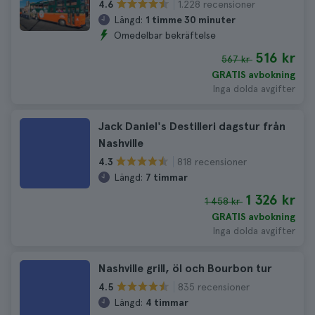
1.228 recensioner
4.6
Längd:
1 timme 30 minuter
Omedelbar bekräftelse
516 kr
567 kr
GRATIS avbokning
Inga dolda avgifter
Jack Daniel's Destilleri dagstur från
Nashville
818 recensioner
4.3
Längd:
7 timmar
1 326 kr
1 458 kr
GRATIS avbokning
Inga dolda avgifter
Nashville grill, öl och Bourbon tur
835 recensioner
4.5
Längd:
4 timmar