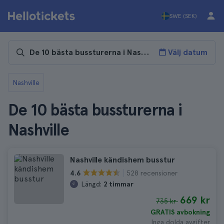
SWE (SEK)
Välj datum
Nashville
De 10 bästa bussturerna i
Nashville
Nashville kändishem busstur
528 recensioner
4.6
Längd:
2 timmar
669 kr
735 kr
GRATIS avbokning
Inga dolda avgifter