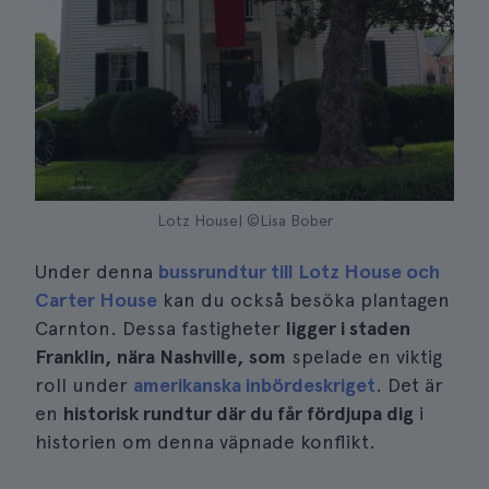
Lotz House| ©Lisa Bober
Under denna
bussrundtur till Lotz House och
Carter House
kan du också besöka plantagen
Carnton. Dessa fastigheter
ligger i staden
Franklin, nära Nashville, som
spelade en viktig
roll under
amerikanska inbördeskriget
. Det är
en
historisk rundtur där du får fördjupa dig
i
historien om denna väpnade konflikt.