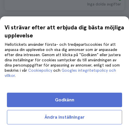
Inga dolda avgifter
Vi strävar efter att erbjuda dig bästa möjliga
10 saker att göra i Charleston i mars
upplevelse
Hellotickets använder första- och tredjepartscookies för att
Charleston Boone Hall Plantage
anpassa din upplevelse och visa dig annonser som är anpassade
Biljetter
efter dina intressen. Genom att klicka på "Godkänn" eller justera
923 recensioner
4.8
dina inställningar för cookies samtycker du till användningen av
dina personuppgifter för anpassning av annonser, enligt vad som
378 kr
415 kr
beskrivs i vår
Cookiepolicy
och
Googles integritetspolicy och
villkor
.
GRATIS avbokning
Inga dolda avgifter
Charleston Minibuss Tur
Godkänn
822 recensioner
4.7
Längd:
1 hour 30 minutes
Ändra inställningar
407 kr
447 kr