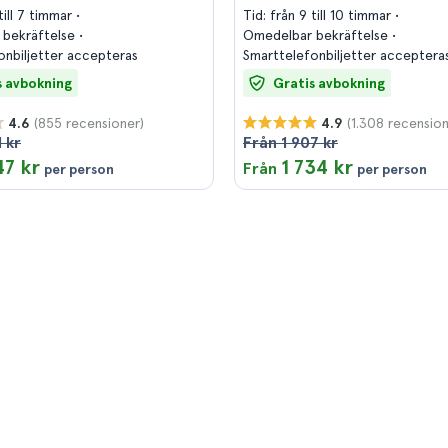
 till 7 timmar
Tid: från 9 till 10 timmar
 bekräftelse
Omedelbar bekräftelse
onbiljetter accepteras
Smarttelefonbiljetter acceptera
s avbokning
Gratis avbokning
(855 recensioner)
(1.308 recension
4.6
4.9
 kr
Från 1 907 kr
47 kr
1 734 kr
Från
per person
per person