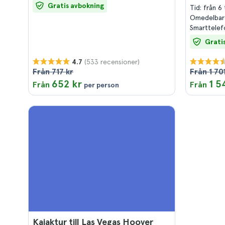
Gratis avbokning
Tid: från 6
Omedelbar
Smarttelef
Grati
(533 recensioner)
4.7
Från 717 kr
Från 1 701
652 kr
1 5
Från
Från
per person
Kajaktur till Las Vegas Hoover