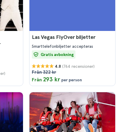
Las Vegas FlyOver biljetter
r
Smarttelefonbiljetter accepteras
Gratis avbokning
(764 recensioner)
4.8
Från 322 kr
er)
293 kr
Från
per person