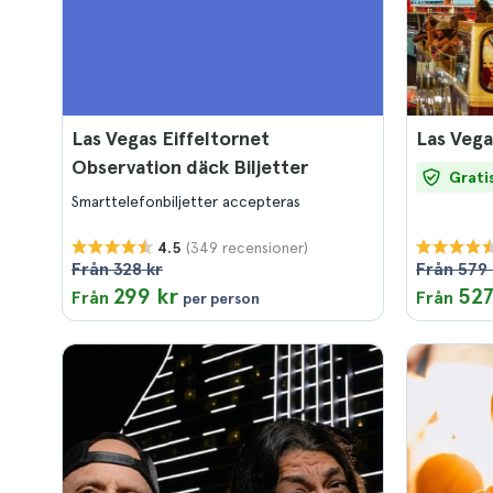
Las Vegas Eiffeltornet
Las Vega
Observation däck Biljetter
Grati
Smarttelefonbiljetter accepteras
(349 recensioner)
4.5
Från 328 kr
Från 579 
299 kr
527
Från
Från
per person