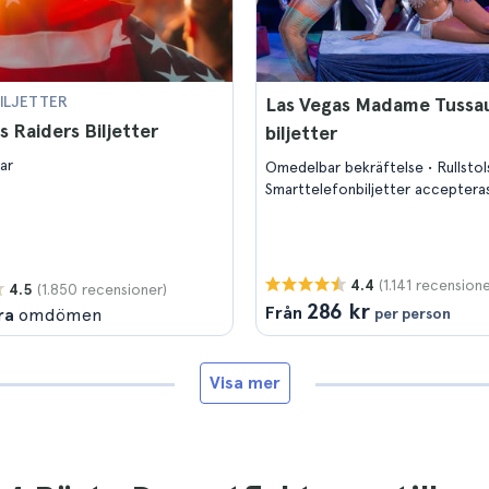
ILJETTER
Las Vegas Madame Tussa
s Raiders Biljetter
biljetter
ar
Omedelbar bekräftelse
Rullsto
Smarttelefonbiljetter acceptera
(1.141 recensione
4.4
(1.850 recensioner)
4.5
286 kr
Från
ra
omdömen
per person
Visa mer