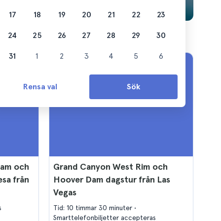
17
18
19
20
21
22
23
24
25
26
27
28
29
30
31
1
2
3
4
5
6
Rensa val
Sök
Dam och
Grand Canyon West Rim och
sa från
Hoover Dam dagstur från Las
Vegas
s
Tid: 10 timmar 30 minuter
Smarttelefonbiljetter accepteras