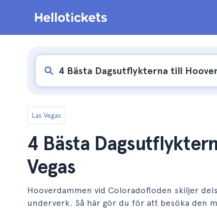
Las Vegas
4 Bästa Dagsutflykter
Vegas
Hooverdammen vid Coloradofloden skiljer delst
underverk. Så här gör du för att besöka den m