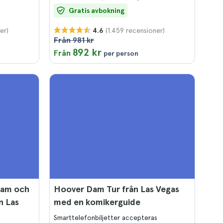
Gratis avbokning
er)
(1.459 recensioner)
4.6
Från 981 kr
892 kr
Från
per person
Dam och
Hoover Dam Tur från Las Vegas
n Las
med en komikerguide
Smarttelefonbiljetter accepteras