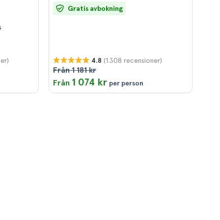
Gratis avbokning
s
er)
(1.308 recensioner)
4.8
Från 1 181 kr
1 074 kr
Från
per person