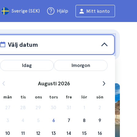
Sverige (SEK)
Hjälp
Mitt konto
Välj datum
Idag
Imorgon
Augusti 2026
 Las
mån
tis
ons
tors
fre
lör
sön
27
28
29
30
31
1
2
iskt
3
4
5
6
7
8
9
10
11
12
13
14
15
16