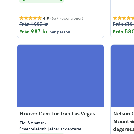
(637 recensioner)
4.8
Från 1 085 kr
Från 638 
987 kr
580
Från
Från
per person
Hoover Dam Tur från Las Vegas
Nelson 
Mountai
Tid: 3 timmar
dagsresa
Smarttelefonbiljetter accepteras