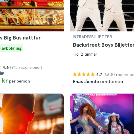
s Big Bus natttur
INTRÄDESBILJETTER
Backstreet Boys Biljette
s avbokning
Tid: 2 timmar
(915 recensioner)
4.6
kr
(1.600 recension
4.7
 kr
per person
Enastående
omdömen