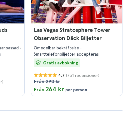
uds
Las Vegas Stratosphere Tower
Observation Däck Biljetter
lsanpassad
Omedelbar bekräftelse
s
Smarttelefonbiljetter accepteras
Gratis avbokning
(731 recensioner)
4.7
Från 290 kr
r)
264 kr
Från
per person