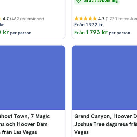
Gratis avbokning
(462 recensioner)
(1.270 recension
4.7
4.7
kr
Från 1 972 kr
 kr
1 793 kr
Från
per person
per person
Ghost Town, 7 Magic
Grand Canyon, Hoover 
ns och Hoover Dam
Joshua Tree dagsresa frå
 från Las Vegas
Vegas