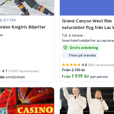
ILJETTER
Grand Canyon West Rim
lden Knights Biljetter
naturskönt flyg från Las 
ar
Tid: 4 timmar
Smarttelefonbiljetter acceptera
Gratis avbokning
Finns på svenska
(816 recensioner
4.8
Från 2 110 kr
(1.600 recensioner)
4.7
1 919 kr
Från
nde
omdömen
per person