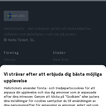
SWE (SEK)
Hellotickets – det enklaste sättet att boka biljetter,
utflykter och aktiviteter runt om på jorden.
© Hello Ticket, SL.
Företag
Städer
Om oss
New York
Karriär
Rom
Anslutna företag
Paris
Vi strävar efter att erbjuda dig bästa möjliga
Recensioner
London
upplevelse
Sekretess
Granada
Regler och villkor
Kraków
Hellotickets använder första- och tredjepartscookies för att
anpassa din upplevelse och visa dig annonser som är anpassade
Juridisk Rådgivning
Tenerife
efter dina intressen. Genom att klicka på "Godkänn" eller justera
Cookies
dina inställningar för cookies samtycker du till användningen av
dina personuppgifter för anpassning av annonser, enligt vad som