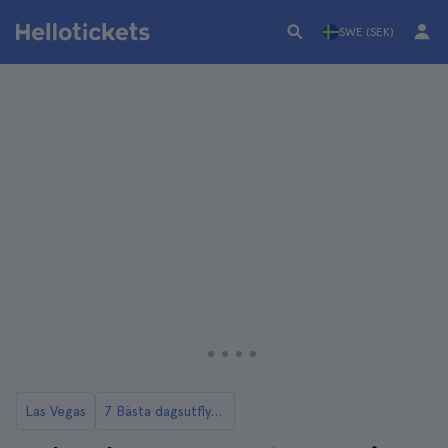
SWE (SEK)
Las Vegas
7 Bästa dagsutflykterna till Red Rock Canyon från Las Vegas