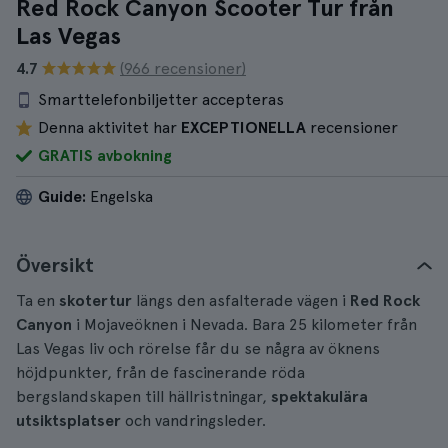
Red Rock Canyon Scooter Tur från
Las Vegas
4.7
(966 recensioner)
Smarttelefonbiljetter accepteras
Denna aktivitet har
EXCEPTIONELLA
recensioner
GRATIS avbokning
Guide:
Engelska
Översikt
Ta en
skotertur
längs den asfalterade vägen i
Red Rock
Canyon
i Mojaveöknen i Nevada. Bara 25 kilometer från
Las Vegas liv och rörelse får du se några av öknens
höjdpunkter, från de fascinerande röda
bergslandskapen till hällristningar,
spektakulära
utsiktsplatser
och vandringsleder.