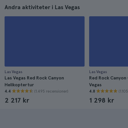
Andra aktiviteter i Las Vegas
Las Vegas
Las Vegas
Las Vegas Red Rock Canyon
Red Rock Canyon C
Helikoptertur
Vegas
(1.495 recensioner)
(1.10
4.4
4.8
2 217 kr
1 298 kr