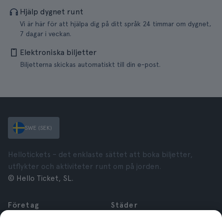
Hjälp dygnet runt
Vi är här för att hjälpa dig på ditt språk 24 timmar om dygnet,
7 dagar i veckan.
Elektroniska biljetter
Biljetterna skickas automatiskt till din e-post.
SWE (SEK)
Hellotickets – det enklaste sättet att boka biljetter,
utflykter och aktiviteter runt om på jorden.
© Hello Ticket, SL.
Företag
Städer
Om oss
New York