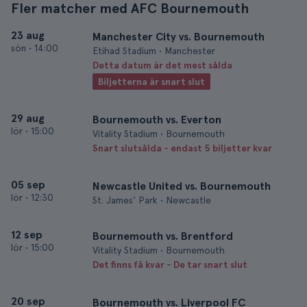
Fler matcher med AFC Bournemouth
23 aug
Manchester City vs. Bournemouth
sön
•
14:00
Etihad Stadium • Manchester
Detta datum är det mest sålda
Biljetterna är snart slut
29 aug
Bournemouth vs. Everton
lör
•
15:00
Vitality Stadium • Bournemouth
Snart slutsålda - endast 5 biljetter kvar
05 sep
Newcastle United vs. Bournemouth
lör
•
12:30
St. James' Park • Newcastle
12 sep
Bournemouth vs. Brentford
lör
•
15:00
Vitality Stadium • Bournemouth
Det finns få kvar - De tar snart slut
20 sep
Bournemouth vs. Liverpool FC