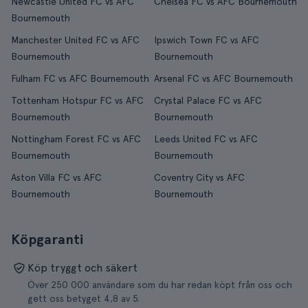
Newcastle United FC vs AFC
Chelsea FC vs AFC Bournemouth
Bournemouth
Manchester United FC vs AFC
Ipswich Town FC vs AFC
Bournemouth
Bournemouth
Fulham FC vs AFC Bournemouth
Arsenal FC vs AFC Bournemouth
Tottenham Hotspur FC vs AFC
Crystal Palace FC vs AFC
Bournemouth
Bournemouth
Nottingham Forest FC vs AFC
Leeds United FC vs AFC
Bournemouth
Bournemouth
Aston Villa FC vs AFC
Coventry City vs AFC
Bournemouth
Bournemouth
Köpgaranti
Köp tryggt och säkert
Över 250 000 användare som du har redan köpt från oss och
gett oss betyget 4,8 av 5.