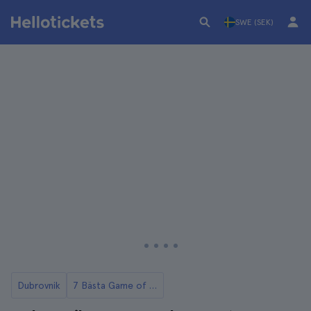
SWE (SEK)
Dubrovnik
7 Bästa Game of Thrones-rundturerna i Dubrovnik