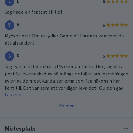
L.
L
5
känna Dubrovnik på detta sätt.
Jag hade en fantastisk tid!
V.
V
5
Mycket bra! Om du gillar Game of Thrones kommer du
att älska den!
S.
S
5
Jag tyckte att den här utflykten var fantastisk, jag blev
positivt överraskad av så många detaljer om inspelningen
av en av de mest kända serierna som jag någonsin har
känt till. Det var som att verkligen leva det! Guiden gav
Läs mer
en mycket bra erfarenhet om det också.
Se mer
Mötesplats