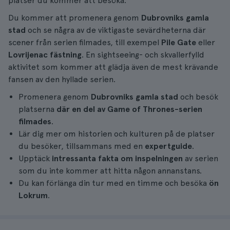
platser du kommer att besöka.
Du kommer att promenera genom
Dubrovniks gamla
stad
och se några av de viktigaste sevärdheterna där
scener från serien filmades, till exempel
Pile Gate
eller
Lovrijenac fästning
. En sightseeing- och skvallerfylld
aktivitet som kommer att glädja även de mest krävande
fansen av den hyllade serien.
Promenera genom
Dubrovniks gamla stad
och besök
platserna
där en del av Game of Thrones-serien
filmades
.
Lär dig mer om historien och kulturen på de platser
du besöker, tillsammans med en
expertguide
.
Upptäck
intressanta fakta om inspelningen
av serien
som du inte kommer att hitta någon annanstans.
Du kan förlänga din tur med en timme och besöka
ön
Lokrum
.