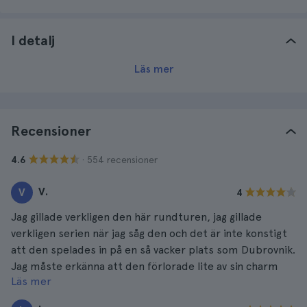
I detalj
Läs mer
Recensioner
· 554 recensioner
4.6
V.
V
4
Jag gillade verkligen den här rundturen, jag gillade
verkligen serien när jag såg den och det är inte konstigt
att den spelades in på en så vacker plats som Dubrovnik.
Jag måste erkänna att den förlorade lite av sin charm
Läs mer
när jag kände till vissa detaljer i samband med
inspelningen, men det var ändå enastående att lära