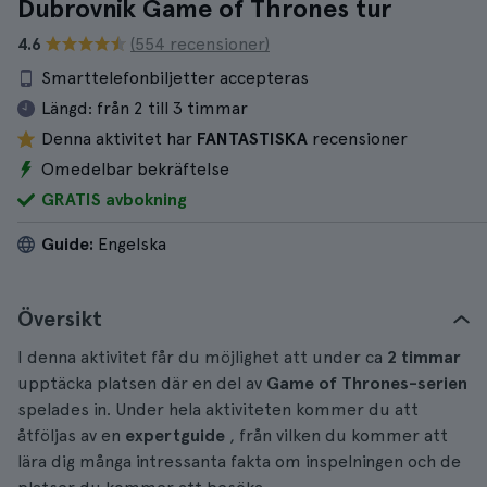
Dubrovnik Game of Thrones tur
4.6
(554 recensioner)
Smarttelefonbiljetter accepteras
Längd:
från 2 till 3 timmar
Denna aktivitet har
FANTASTISKA
recensioner
Omedelbar bekräftelse
GRATIS avbokning
Guide:
Engelska
Översikt
I denna aktivitet får du möjlighet att under ca
2 timmar
upptäcka platsen där en del av
Game of Thrones-serien
spelades in. Under hela aktiviteten kommer du att
åtföljas av en
expertguide
, från vilken du kommer att
lära dig många intressanta fakta om inspelningen och de