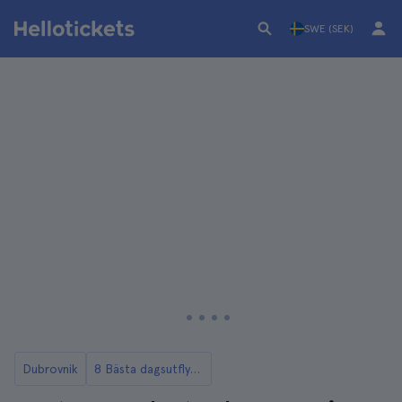
SWE (SEK)
Dubrovnik
8 Bästa dagsutflykter från Dubrovnik