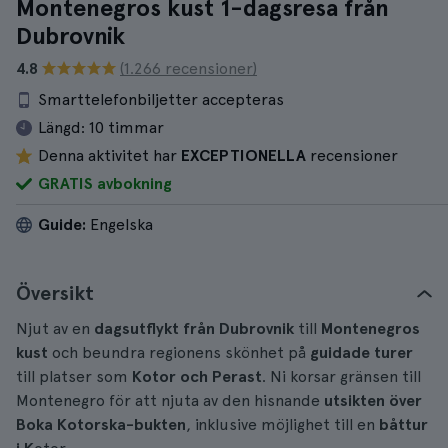
Montenegros kust 1-dagsresa från
Dubrovnik
4.8
(1.266 recensioner)
Smarttelefonbiljetter accepteras
Längd:
10 timmar
Denna aktivitet har
EXCEPTIONELLA
recensioner
GRATIS avbokning
Guide:
Engelska
Översikt
Njut av en
dagsutflykt från Dubrovnik
till
Montenegros
kust
och beundra regionens skönhet på
guidade turer
till platser som
Kotor och Perast
. Ni korsar gränsen till
Montenegro för att njuta av den hisnande
utsikten över
Boka Kotorska-bukten
, inklusive möjlighet till en
båttur