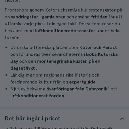
i K
otor.
Promenera genom Kotors charmiga kullerstensgator på
en
vandringstur i gamla stan
och använd
fritiden
för att
utforska varje plats i din egen takt. Dessutom reser du
bekvämt med
luftkonditionerade
transfer
under hela
turnén.
Utforska pittoreska platser som
Kotor och Perast
och förundras över sevärdheterna i
Boka Kotorska
Bay
och den
montenegrinska kusten
på en
dagsutflykt
.
Lär dig mer om regionens rika historia och
fascinerande kultur från en
expertguide
.
Njut av bekväma
överföringar från Dubrovnik
i ett
luftkonditionerat fordon
.
Det här ingår i priset
1 dags resa till Montenegros kust från Dubrovnik