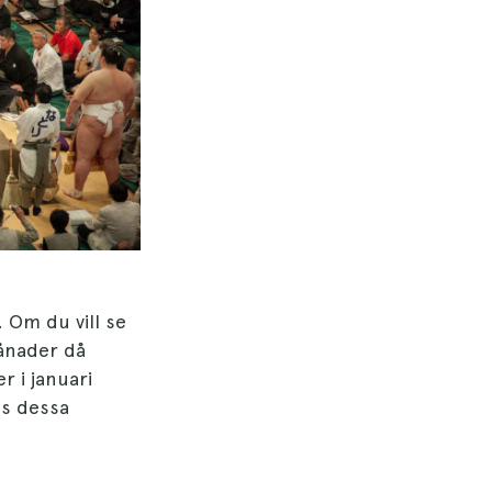
 Om du vill se
månader då
r i januari
ls dessa