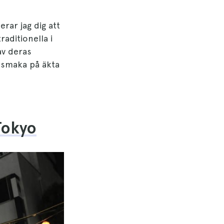
ar jag dig att
raditionella i
av deras
tt smaka på äkta
 Tokyo