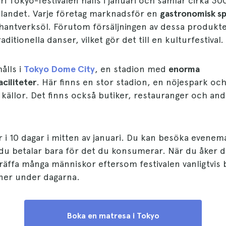
i Tokyo-festivalen hålls i januari och samlar cirka 30
i landet. Varje företag marknadsför en
gastronomisk spe
. hantverksöl. Förutom försäljningen av dessa produkt
aditionella danser, vilket gör det till en kulturfestival.
ålls i
Tokyo Dome City
, en stadion med
enorma
ciliteter
. Här finns en stor stadion, en nöjespark och
källor. Det finns också butiker, restauranger och and
r i 10 dagar i mitten av januari. Du kan besöka evene
du betalar bara för det du konsumerar. När du åker di
räffa många människor eftersom festivalen vanligtvis 
ner under dagarna.
Boka en matresa i Tokyo