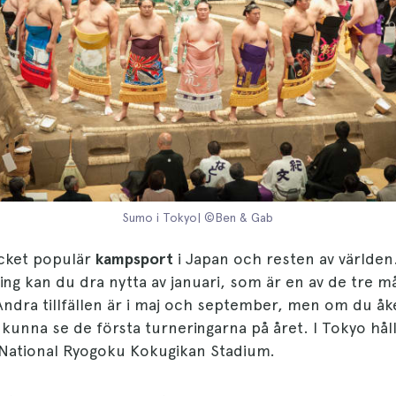
Sumo i Tokyo| ©Ben & Gab
ket populär
kampsport
i Japan och resten av världen.
ng kan du dra nytta av januari, som är en av de tre 
Andra tillfällen är i maj och september, men om du åke
unna se de första turneringarna på året. I Tokyo hål
 National Ryogoku Kokugikan Stadium.