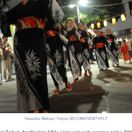
Furusato Matsuri Tokyo| ©COMSEVENTHFLT