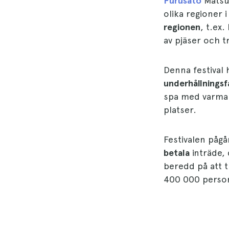
Furusato
Matsur
olika regioner 
regionen
, t.ex
av pjäser och tr
Denna festival h
underhållningsfa
spa med varma 
platser.
Festivalen pågå
betala
inträde, 
beredd på att t
400 000 perso