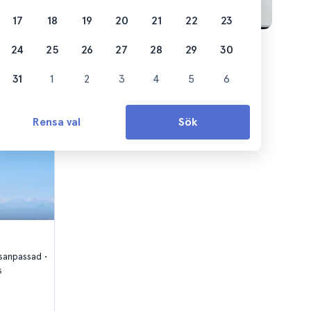
17
18
19
20
21
22
23
24
25
26
27
28
29
30
31
1
2
3
4
5
6
Rensa val
Sök
lsanpassad
s