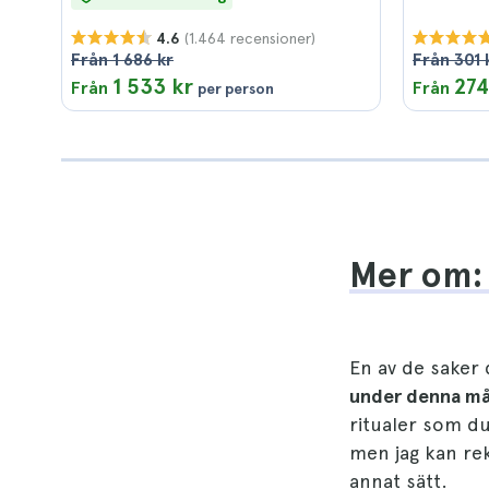
(1.464 recensioner)
4.6
Från 1 686 kr
Från 301 
1 533 kr
274
Från
Från
per person
Mer om: 
En av de saker
under denna m
ritualer som du
men jag kan re
annat sätt.