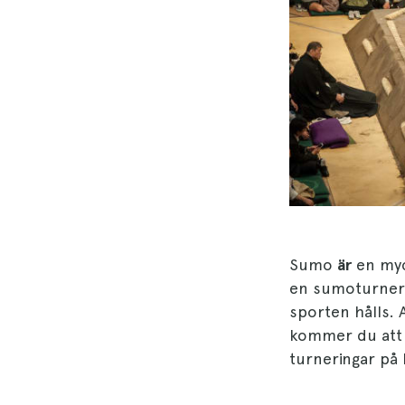
Sumo
är
en myc
en sumoturneri
sporten hålls. 
kommer du att k
turneringar på