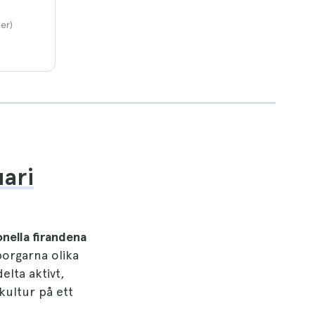
er)
uari
onella firandena
borgarna olika
elta aktivt,
kultur på ett