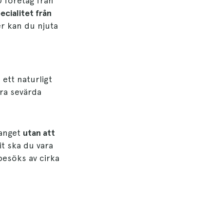
0 företag från
cialitet från
er kan du njuta
 ett naturligt
ra sevärda
manget
utan att
t ska du vara
besöks av cirka