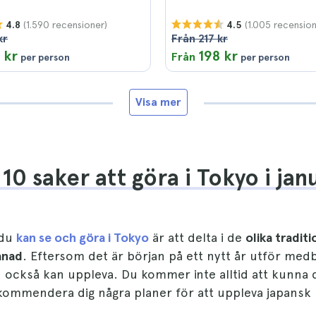
(1.590 recensioner)
(1.005 recension
4.8
4.5
kr
Från 217 kr
 kr
198 kr
Från
per person
per person
Visa mer
10 saker att göra i Tokyo i jan
 du
kan se och göra i Tokyo
är att delta i de
olika traditi
ånad
. Eftersom det är början på ett nytt år utför med
 också kan uppleva. Du kommer inte alltid att kunna d
kommendera dig några planer för att uppleva japansk 