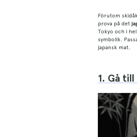
Förutom skidåk
prova på det
ja
Tokyo och i hel
symbolik. Passa 
japansk mat.
1. Gå til