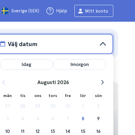
Sverige (SEK)
Hjälp
Mitt konto
Välj datum
Idag
Imorgon
Augusti 2026
mån
tis
ons
tors
fre
lör
sön
månad.
27
28
29
30
31
1
2
.
3
4
5
6
7
8
9
10
11
12
13
14
15
16