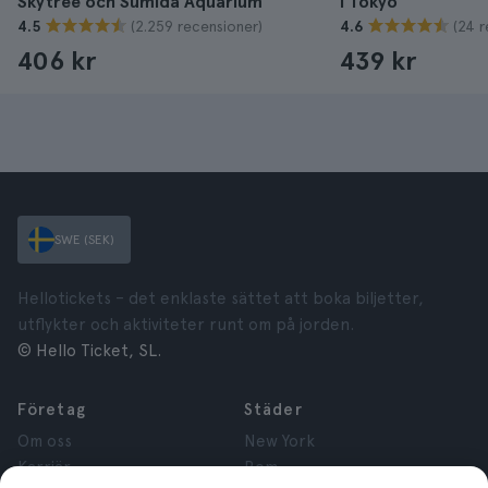
Skytree och Sumida Aquarium
i Tokyo
(2.259 recensioner)
(24 r
4.5
4.6
406 kr
439 kr
SWE (SEK)
Hellotickets – det enklaste sättet att boka biljetter,
utflykter och aktiviteter runt om på jorden.
© Hello Ticket, SL.
Företag
Städer
Om oss
New York
Karriär
Rom