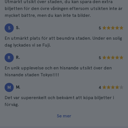
Utmärkt utsikt över staden, du kan spara den extra
biljetten för den övre våningen eftersom utsikten inte är
mycket bättre, men du kan inte ta bilder.
S.
S
5
En utmärkt plats för att beundra staden. Under en solig
dag lyckades vi se Fuji.
R.
R
5
En unik upplevelse och en hisnande utsikt över den
hisnande staden Tokyo!!!!
M.
M
4
Det var superenkelt och bekvämt att köpa biljetter i
förväg.
Se mer