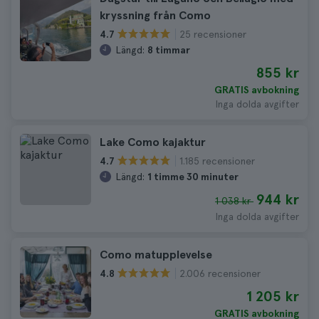
kryssning från Como
25 recensioner
4.7
Längd:
8 timmar
855 kr
GRATIS avbokning
Inga dolda avgifter
Lake Como kajaktur
1.185 recensioner
4.7
Längd:
1 timme 30 minuter
944 kr
1 038 kr
Inga dolda avgifter
Como matupplevelse
2.006 recensioner
4.8
1 205 kr
GRATIS avbokning