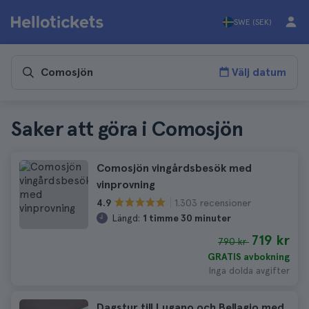
SWE (SEK)
Välj datum
Saker att göra i Comosjön
Comosjön vingårdsbesök med
vinprovning
1.303 recensioner
4.9
Längd:
1 timme 30 minuter
719 kr
790 kr
GRATIS avbokning
Inga dolda avgifter
Dagstur till Lugano och Bellagio med