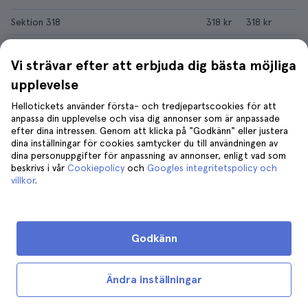
Sektion 318
318 kr
318 kr
Sektion 319
329 kr
395 kr
Vi strävar efter att erbjuda dig bästa möjliga
Sektion 324B
329 kr
329 kr
upplevelse
Sektion 317B
329 kr
329 kr
Hellotickets använder första- och tredjepartscookies för att
anpassa din upplevelse och visa dig annonser som är anpassade
Sektion 301
340 kr
422 kr
efter dina intressen. Genom att klicka på "Godkänn" eller justera
dina inställningar för cookies samtycker du till användningen av
Sektion 303
351 kr
362 kr
dina personuppgifter för anpassning av annonser, enligt vad som
beskrivs i vår
Cookiepolicy
och
Googles integritetspolicy och
Sektion 321
351 kr
351 kr
villkor
.
Sektion 323
351 kr
373 kr
Sektion 229
351 kr
515 kr
Godkänn
Ändra inställningar
Fler sportevenemang