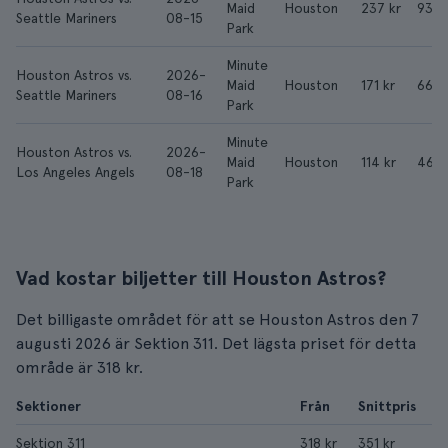
Maid
Houston
237 kr
939 
Seattle Mariners
08-15
Park
Minute
Houston Astros vs.
2026-
Maid
Houston
171 kr
664 
Seattle Mariners
08-16
Park
Minute
Houston Astros vs.
2026-
Maid
Houston
114 kr
465 
Los Angeles Angels
08-18
Park
Vad kostar biljetter till Houston Astros?
Det billigaste området för att se Houston Astros den 7
augusti 2026 är Sektion 311. Det lägsta priset för detta
område är 318 kr.
Sektioner
Från
Snittpris
Sektion 311
318 kr
351 kr