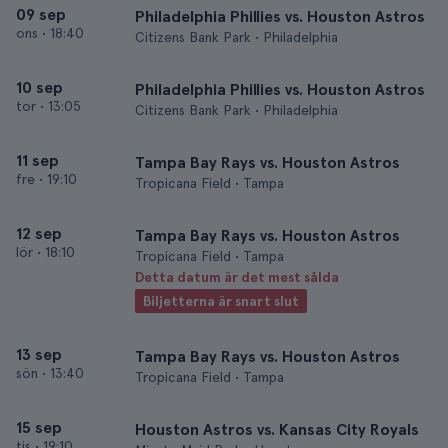
09 sep
Philadelphia Phillies vs. Houston Astros
ons
•
18:40
Citizens Bank Park • Philadelphia
10 sep
Philadelphia Phillies vs. Houston Astros
tor
•
13:05
Citizens Bank Park • Philadelphia
11 sep
Tampa Bay Rays vs. Houston Astros
fre
•
19:10
Tropicana Field • Tampa
12 sep
Tampa Bay Rays vs. Houston Astros
lör
•
18:10
Tropicana Field • Tampa
Detta datum är det mest sålda
Biljetterna är snart slut
13 sep
Tampa Bay Rays vs. Houston Astros
sön
•
13:40
Tropicana Field • Tampa
15 sep
Houston Astros vs. Kansas City Royals
tis
•
19:10