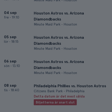
Minute Maid Park • Houston
04 sep
Houston Astros vs. Arizona
fre
•
19:10
Diamondbacks
Minute Maid Park • Houston
05 sep
Houston Astros vs. Arizona
lör
•
18:15
Diamondbacks
Minute Maid Park • Houston
06 sep
Houston Astros vs. Arizona
sön
•
13:10
Diamondbacks
Minute Maid Park • Houston
08 sep
Philadelphia Phillies vs. Houston Astros
tis
•
18:40
Citizens Bank Park • Philadelphia
Detta datum är det mest sålda
Biljetterna är snart slut