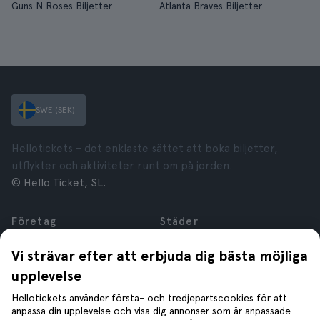
Guns N Roses Biljetter
Atlanta Braves Biljetter
SWE (SEK)
Hellotickets – det enklaste sättet att boka biljetter,
utflykter och aktiviteter runt om på jorden.
© Hello Ticket, SL.
Företag
Städer
Om oss
New York
Vi strävar efter att erbjuda dig bästa möjliga
Karriär
Rom
upplevelse
Anslutna företag
Paris
Recensioner
London
Hellotickets använder första- och tredjepartscookies för att
Sekretess
Granada
anpassa din upplevelse och visa dig annonser som är anpassade