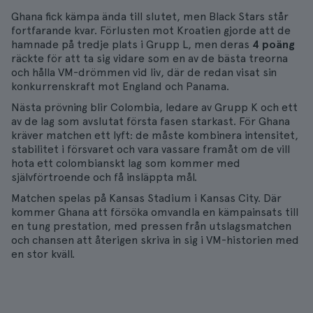
Ghana fick kämpa ända till slutet, men Black Stars står
fortfarande kvar. Förlusten mot Kroatien gjorde att de
hamnade på tredje plats i Grupp L, men deras
4 poäng
räckte för att ta sig vidare som en av de bästa treorna
och hålla VM-drömmen vid liv, där de redan visat sin
konkurrenskraft mot England och Panama.
Nästa prövning blir Colombia, ledare av Grupp K och ett
av de lag som avslutat första fasen starkast. För Ghana
kräver matchen ett lyft: de måste kombinera intensitet,
stabilitet i försvaret och vara vassare framåt om de vill
hota ett colombianskt lag som kommer med
självförtroende och få insläppta mål.
Matchen spelas på Kansas Stadium i Kansas City. Där
kommer Ghana att försöka omvandla en kämpainsats till
en tung prestation, med pressen från utslagsmatchen
och chansen att återigen skriva in sig i VM-historien med
en stor kväll.