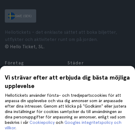
SWE (SEK)
Hellotickets – det enklaste sättet att boka biljetter,
utflykter och aktiviteter runt om på jorden.
© Hello Ticket, SL.
Företag
Städer
Om oss
New York
Vi strävar efter att erbjuda dig bästa möjliga
Karriär
Rom
upplevelse
Anslutna företag
Paris
Recensioner
London
Hellotickets använder första- och tredjepartscookies för att
Sekretess
Granada
anpassa din upplevelse och visa dig annonser som är anpassade
efter dina intressen. Genom att klicka på "Godkänn" eller justera
Regler och villkor
Kraków
dina inställningar för cookies samtycker du till användningen av
Juridisk Rådgivning
Tenerife
dina personuppgifter för anpassning av annonser, enligt vad som
Cookies
beskrivs i vår
Cookiepolicy
och
Googles integritetspolicy och
villkor
.