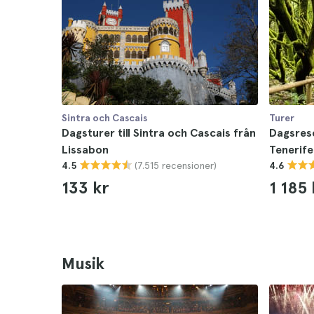
Sintra och Cascais
Turer
Dagsturer till Sintra och Cascais från
Dagsreso
Lissabon
Tenerife
(7.515 recensioner)
4.5
4.6
133 kr
1 185 
Musik