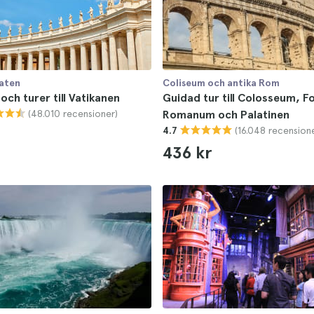
taten
Coliseum och antika Rom
 och turer till Vatikanen
Guidad tur till Colosseum, 
(48.010 recensioner)
Romanum och Palatinen
(16.048 recension
4.7
436 kr