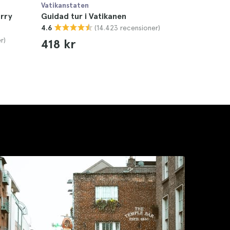
Vatikanstaten
arry
Guidad tur i Vatikanen
(14.423 recensioner)
4.6
r)
418 kr