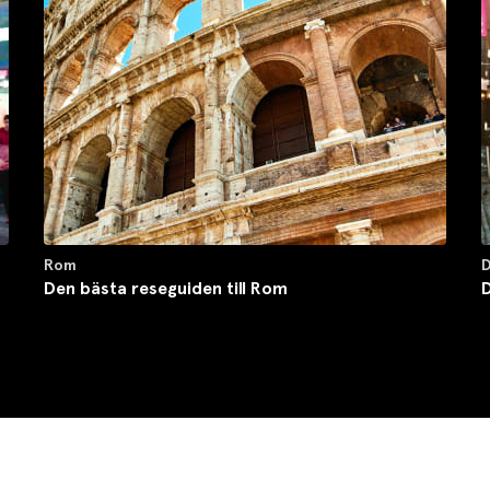
Rom
D
Den bästa reseguiden till Rom
D