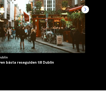
ublin
Miami
en bästa reseguiden till Dublin
Den bäs