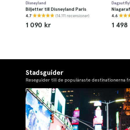
Disneyland
Dagsutfly
Biljetter till Disneyland Paris
Niagaraf
(14.111 recensioner)
4.7
4.6
1 090 kr
1 498
Stadsguider
Reseguider till de populäraste destinationerna f