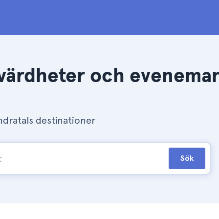
värdheter och evenemang
dratals destinationer
Sök