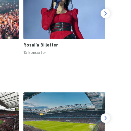
Rosalía Biljetter
Bad Bunny
15 konserter