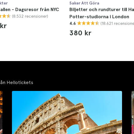
kter
Saker Att Göra
allen - Dagsresor från NYC
Biljetter och rundturer till H
(8.532 recensioner)
Potter-studiorna i London
(18.621 recensione
4.6
 kr
380 kr
rån Hellotickets