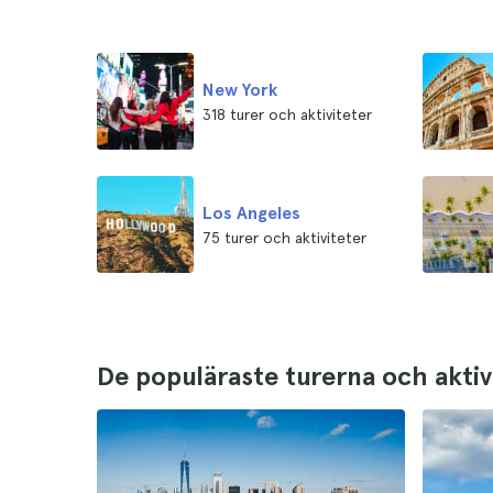
New York
318 turer och aktiviteter
Los Angeles
75 turer och aktiviteter
De populäraste turerna och aktiv