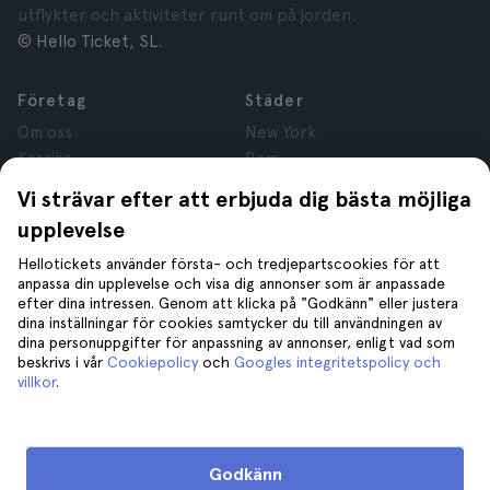
utflykter och aktiviteter runt om på jorden.
© Hello Ticket, SL.
Företag
Städer
Om oss
New York
Karriär
Rom
Anslutna företag
Paris
Vi strävar efter att erbjuda dig bästa möjliga
Recensioner
London
upplevelse
Sekretess
Granada
Regler och villkor
Kraków
Hellotickets använder första- och tredjepartscookies för att
anpassa din upplevelse och visa dig annonser som är anpassade
Juridisk Rådgivning
Tenerife
efter dina intressen. Genom att klicka på "Godkänn" eller justera
Cookies
dina inställningar för cookies samtycker du till användningen av
dina personuppgifter för anpassning av annonser, enligt vad som
beskrivs i vår
Cookiepolicy
och
Googles integritetspolicy och
Hjälp
Gå med oss på
villkor
.
Hjälp
Kontakta oss
Godkänn