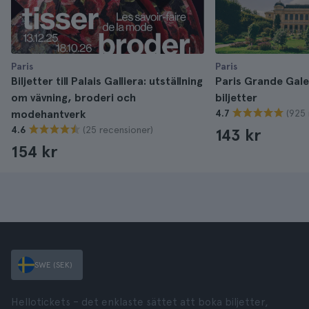
Paris
Paris
Biljetter till Palais Galliera: utställning
Paris Grande Galer
om vävning, broderi och
biljetter
(925 
modehantverk
4.7
(25 recensioner)
4.6
143 kr
154 kr
SWE (SEK)
Hellotickets – det enklaste sättet att boka biljetter,