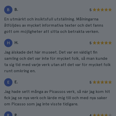
B.
B
5
En utmärkt och insiktsfull utställning. Målningarna
åtföljdes av mycket informativa texter och det fanns
gott om möjligheter att sitta och betrakta verken.
H.
H
5
Jag älskade det här museet. Det var en väldigt fin
samling och det var inte för mycket folk, så man kunde
ta sig tid med varje verk utan att det var för mycket folk
runt omkring en.
E.
E
5
Jag hade sett många av Picassos verk, så när jag kom hit
fick jag se nya verk och lärde mig till och med nya saker
om Picasso som jag inte visste tidigare.
R.
R
4