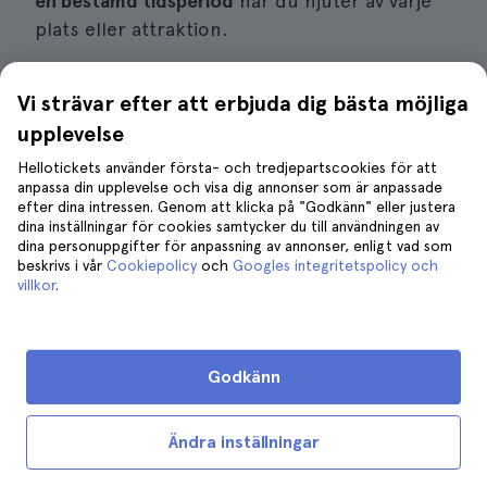
en bestämd tidsperiod
när du njuter av varje
plats eller attraktion.
Vi strävar efter att erbjuda dig bästa möjliga
Boka en Normandie Landing Beaches-tur
upplevelse
Hellotickets använder första- och tredjepartscookies för att
anpassa din upplevelse och visa dig annonser som är anpassade
efter dina intressen. Genom att klicka på "Godkänn" eller justera
Guidade turer vs. självkörande
dina inställningar för cookies samtycker du till användningen av
dina personuppgifter för anpassning av annonser, enligt vad som
beskrivs i vår
Cookiepolicy
och
Googles integritetspolicy och
villkor
.
Guidad rundtur
Godkänn
Förutbestämd tidsgräns
Ändra inställningar
Pris beroende på aktivitet