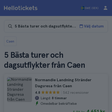
SWE (SEK)
Välj datum
Caen
5 Bästa turer och
dagsutflykter från Caen
Normandie Landning Stränder
Dagsresa från Caen
542 recensioner
4.8
Längd:
8 timmar
Omedelbar bekräftelse
4 651 kr