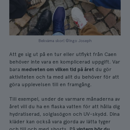
Bekväma skor| ©Ingo Joseph
Att ge sig ut på en tur eller utflykt från Caen
behöver inte vara en komplicerad uppgift. Var
bara
medveten om vilken tid på året
du gör
aktiviteten och ta med allt du behöver för att
göra upplevelsen till en framgång.
Till exempel, under de varmare månaderna av
året vill du ha en flaska vatten för att hålla dig
hydratiserad, solglasögon och UV-skydd. Dina
kläder kan också vara gjorda av lätta tyger
och till och med shorts. På
vintern bör du