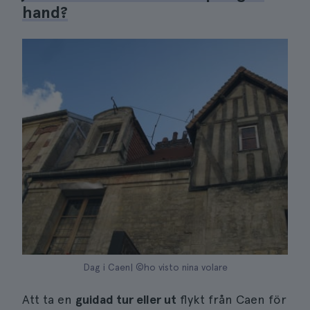
hand?
Dag i Caen| ©ho visto nina volare
Att ta en
guidad tur eller ut
flykt från Caen för