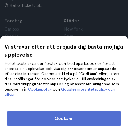
© Hello Ticket, SL.
Företag
Städer
Om oss
New York
Karriär
Rom
Anslutna företag
Paris
Vi strävar efter att erbjuda dig bästa möjliga
Recensioner
London
upplevelse
Sekretess
Granada
Regler och villkor
Kraków
Hellotickets använder första- och tredjepartscookies för att
anpassa din upplevelse och visa dig annonser som är anpassade
Juridisk Rådgivning
Tenerife
efter dina intressen. Genom att klicka på "Godkänn" eller justera
Cookies
dina inställningar för cookies samtycker du till användningen av
dina personuppgifter för anpassning av annonser, enligt vad som
beskrivs i vår
Cookiepolicy
och
Googles integritetspolicy och
Hjälp
Gå med oss på
villkor
.
Hjälp
Kontakta oss
Godkänn