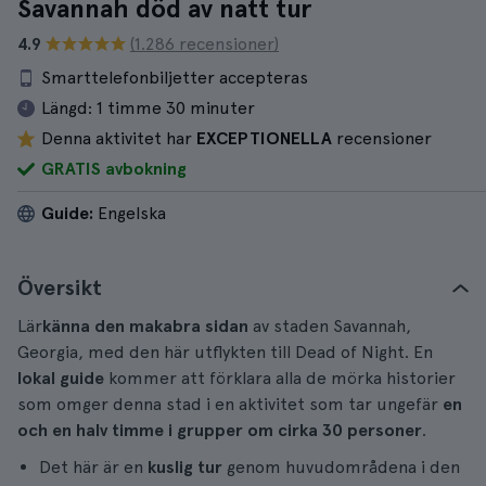
Savannah död av natt tur
4.9
(1.286 recensioner)
Smarttelefonbiljetter accepteras
Längd:
1 timme 30 minuter
Denna aktivitet har
EXCEPTIONELLA
recensioner
GRATIS avbokning
Guide:
Engelska
Översikt
Lär
känna den makabra sidan
av staden Savannah,
Georgia, med den här utflykten till Dead of Night. En
lokal guide
kommer att förklara alla de mörka historier
som omger denna stad i en aktivitet som tar ungefär
en
och en halv timme i grupper om cirka 30 personer
.
Det här är en
kuslig tur
genom huvudområdena i den