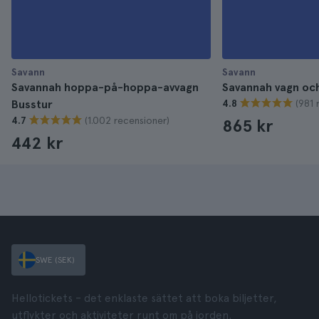
Savann
Savann
Savannah hoppa-på-hoppa-avvagn
Savannah vagn oc
(981 
Busstur
4.8
(1.002 recensioner)
4.7
865 kr
442 kr
SWE (SEK)
Hellotickets – det enklaste sättet att boka biljetter,
utflykter och aktiviteter runt om på jorden.