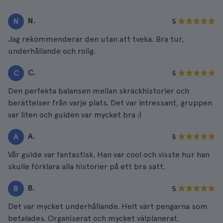
N.
N
5
Jag rekommenderar den utan att tveka. Bra tur,
underhållande och rolig.
C.
C
5
Den perfekta balansen mellan skräckhistorier och
berättelser från varje plats. Det var intressant, gruppen
var liten och guiden var mycket bra :)
A.
A
5
Vår guide var fantastisk. Han var cool och visste hur han
skulle förklara alla historier på ett bra sätt.
B.
B
5
Det var mycket underhållande. Helt värt pengarna som
betalades. Organiserat och mycket välplanerat.