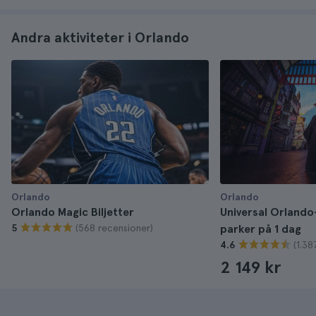
Andra aktiviteter i Orlando
Orlando
Orlando
Orlando Magic Biljetter
Universal Orlando-
(568 recensioner)
5
parker på 1 dag
(1.38
4.6
2 149 kr