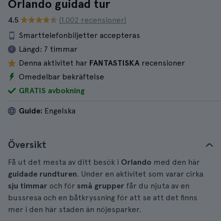
Orlando guidad tur
4.5
(1.002 recensioner)
Smarttelefonbiljetter accepteras
Längd:
7 timmar
Denna aktivitet har
FANTASTISKA
recensioner
Omedelbar bekräftelse
GRATIS avbokning
Guide:
Engelska
Översikt
Få ut det mesta av ditt besök i
Orlando
med den här
guidade rundturen
. Under en aktivitet som varar cirka
sju timmar
och för
små grupper
får du njuta av en
bussresa och en båtkryssning för att se att det finns
mer i den här staden än nöjesparker.