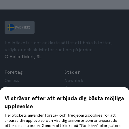
SWE (SEK)
Hellotickets – det enklaste sättet att boka biljetter,
utflykter och aktiviteter runt om på jorden.
© Hello Ticket, SL.
Företag
Städer
Om oss
New York
Karriär
Rom
Anslutna företag
Paris
Vi strävar efter att erbjuda dig bästa möjliga
Recensioner
London
upplevelse
Sekretess
Granada
Regler och villkor
Kraków
Hellotickets använder första- och tredjepartscookies för att
anpassa din upplevelse och visa dig annonser som är anpassade
Juridisk Rådgivning
Tenerife
efter dina intressen. Genom att klicka på "Godkänn" eller justera