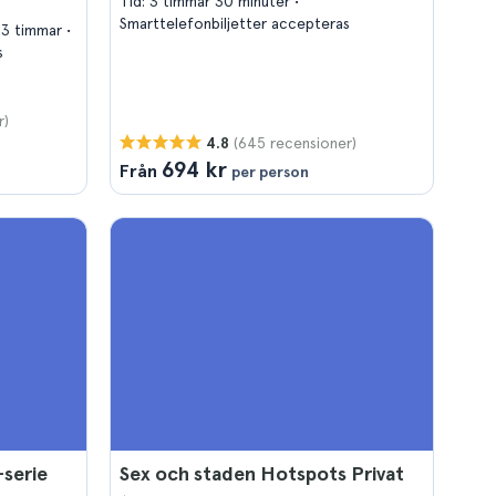
Tid: 3 timmar 30 minuter
Smarttelefonbiljetter accepteras
l 3 timmar
s
r)
(645 recensioner)
4.8
694 kr
Från
per person
-serie
Sex och staden Hotspots Privat