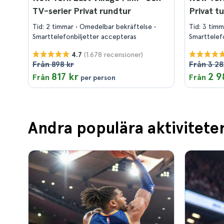
TV-serier Privat rundtur
Privat tu
Tid: 2 timmar
Omedelbar bekräftelse
Tid: 3 tim
Smarttelefonbiljetter accepteras
Smarttelef
(1.678 recensioner)
4.7
Från 898 kr
Från 3 28
817 kr
2 9
Från
Från
per person
Andra populära aktivitete