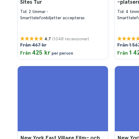
Sites Tur
-platser
Tid: 2 timmar
Tid: 4 tim
Smarttelefonbiljetter accepteras
Smarttelef
(1.048 recensioner)
4.7
Från 467 kr
Från 1 56
425 kr
1 4
Från
Från
per person
New York East Village Film- och
New York