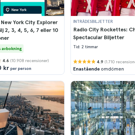
 New York City Explorer
INTRÄDESBILJETTER
Radio City Rockettes: C
lj 2, 3, 4, 5, 6, 7 eller 10
Spectacular Biljetter
oner
Tid: 2 timmar
s avbokning
(10.908 recensioner)
4.6
(1.710 recension
4.9
 kr
per person
Enastående
omdömen