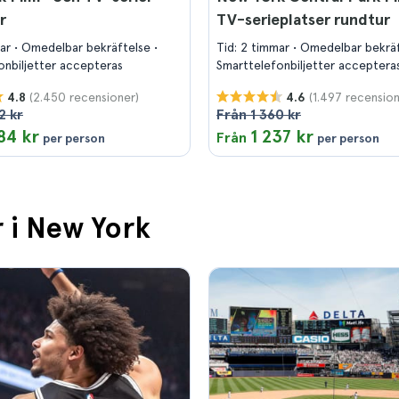
r
TV-serieplatser rundtur
mar
Omedelbar bekräftelse
Tid: 2 timmar
Omedelbar bekrä
onbiljetter accepteras
Smarttelefonbiljetter acceptera
(2.450 recensioner)
(1.497 recension
4.8
4.6
2 kr
Från 1 360 kr
84 kr
1 237 kr
Från
per person
per person
r i New York