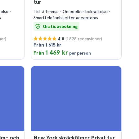
tur
telse
Tid: 3 timmar
Omedelbar bekräftelse
s
Smarttelefonbiljetter accepteras
Gratis avbokning
ner)
(1.828 recensioner)
4.8
Från 1 615 kr
1 469 kr
Från
per person
ilm- och
New York skräckfilmer Privat tur