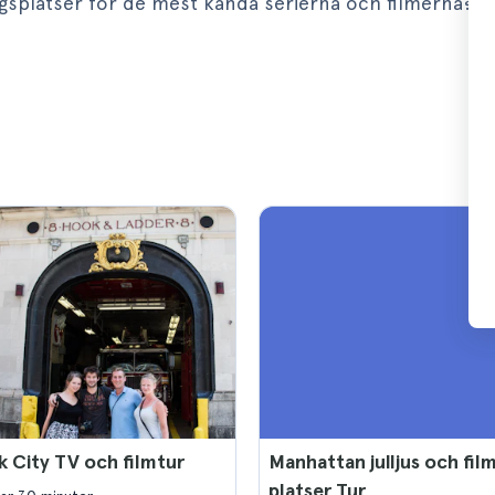
ngsplatser för de mest kända serierna och filmerna?
 City TV och filmtur
Manhattan julljus och fil
platser Tur