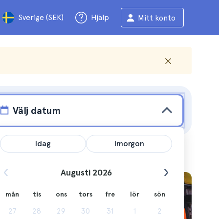
Sverige (SEK)
Hjälp
Mitt konto
Välj datum
Idag
Imorgon
Augusti 2026
mån
tis
ons
tors
fre
lör
sön
ndtur i
27
28
29
30
31
1
2