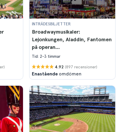
INTRÄDESBILJETTER
er
Broadwaymusikaler:
Lejonkungen, Aladdin, Fantomen
på operan...
Tid: 2-3 timmar
er)
(897 recensioner)
4.92
Enastående
omdömen