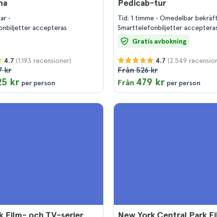
na
Pedicab-tur
mar
Tid: 1 timme
Omedelbar bekräf
onbiljetter accepteras
Smarttelefonbiljetter acceptera
Gratis avbokning
(1.193 recensioner)
(2.549 recensio
4.7
4.7
7 kr
Från 526 kr
25 kr
479 kr
Från
per person
per person
 Film- och TV-serier
New York Central Park F