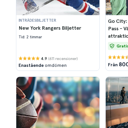
INTRÄDESBILJETTER
Go City:
New York Rangers Biljetter
Pass - Vä
attrakti
Tid: 2 timmar
Grati
(611 recensioner)
4.9
800
Från
Enastående
omdömen