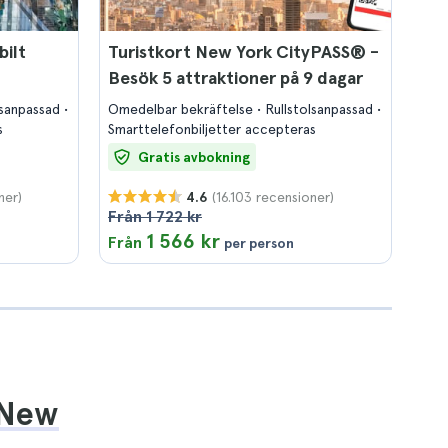
ilt
Turistkort New York CityPASS® -
Besök 5 attraktioner på 9 dagar
lsanpassad
Omedelbar bekräftelse
Rullstolsanpassad
s
Smarttelefonbiljetter accepteras
Gratis avbokning
ner)
(16.103 recensioner)
4.6
Från 1 722 kr
1 566 kr
Från
per person
 New