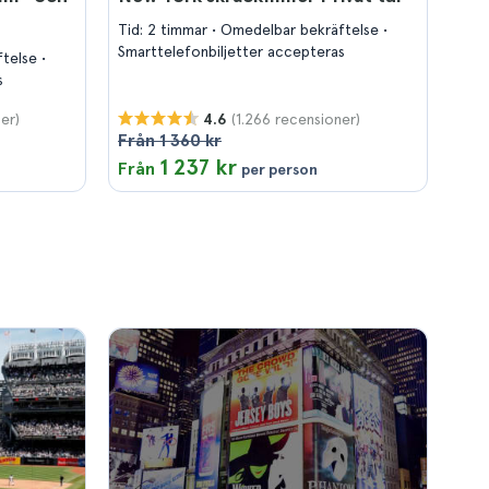
Tid: 2 timmar
Omedelbar bekräftelse
Smarttelefonbiljetter accepteras
ftelse
s
er)
(1.266 recensioner)
4.6
Från 1 360 kr
1 237 kr
Från
per person