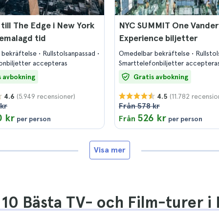
 till The Edge i New York
NYC SUMMIT One Vanderb
emalagd tid
Experience biljetter
 bekräftelse
Rullstolsanpassad
Omedelbar bekräftelse
Rullsto
onbiljetter accepteras
Smarttelefonbiljetter acceptera
s avbokning
Gratis avbokning
(5.949 recensioner)
(11.782 recensio
4.6
4.5
kr
Från 578 kr
 kr
526 kr
Från
per person
per person
Visa mer
10 Bästa TV- och Film-turer i