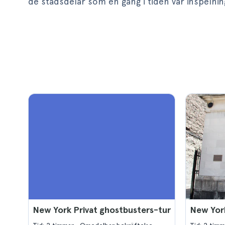
de stadsdelar som en gång i tiden var inspelni
New York Privat ghostbusters-tur
New York