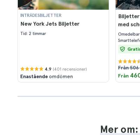
INTRÄDESBILJETTER
Biljetter
New York Jets Biljetter
med sch
Tid: 2 timmar
Omedelbar
Smarttelef
Grati
Från 506 
(401 recensioner)
4.9
460
Från
Enastående
omdömen
Mer om: 