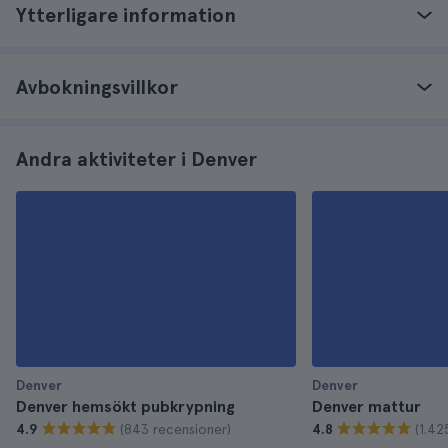
Ytterligare information
Avbokningsvillkor
Andra aktiviteter i Denver
Denver
Denver
Denver hemsökt pubkrypning
Denver mattur
(843 recensioner)
(1.42
4.9
4.8