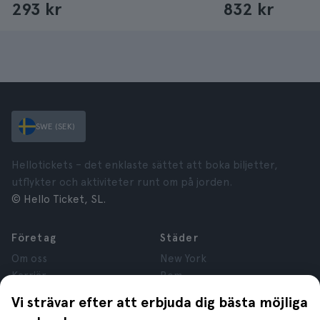
293 kr
832 kr
SWE (SEK)
Hellotickets – det enklaste sättet att boka biljetter,
utflykter och aktiviteter runt om på jorden.
© Hello Ticket, SL.
Företag
Städer
Om oss
New York
Karriär
Rom
Anslutna företag
Paris
Vi strävar efter att erbjuda dig bästa möjliga
Recensioner
London