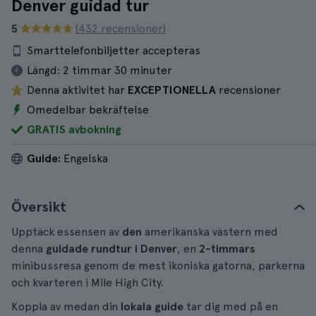
Denver guidad tur
5
(432 recensioner)
Smarttelefonbiljetter accepteras
Längd:
2 timmar 30 minuter
Denna aktivitet har
EXCEPTIONELLA
recensioner
Omedelbar bekräftelse
GRATIS avbokning
Guide:
Engelska
Översikt
Upptäck essensen av
den
amerikanska västern med
denna
guidade rundtur i Denver
, en
2-timmars
minibussresa genom de mest ikoniska gatorna, parkerna
och kvarteren i Mile High City.
Koppla av medan din
lokala guide
tar dig med på en