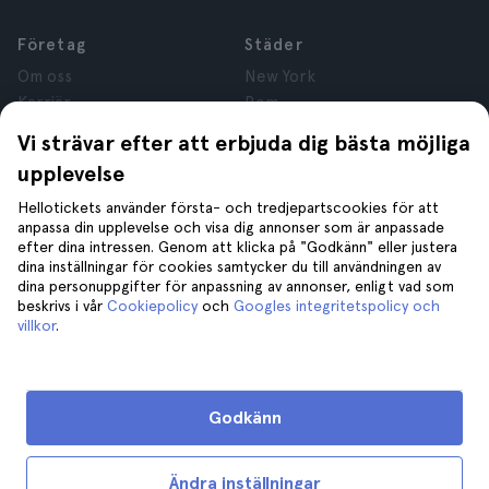
Företag
Städer
Om oss
New York
Karriär
Rom
Anslutna företag
Paris
Vi strävar efter att erbjuda dig bästa möjliga
Recensioner
London
upplevelse
Sekretess
Granada
Regler och villkor
Kraków
Hellotickets använder första- och tredjepartscookies för att
anpassa din upplevelse och visa dig annonser som är anpassade
Juridisk Rådgivning
Tenerife
efter dina intressen. Genom att klicka på "Godkänn" eller justera
Cookies
dina inställningar för cookies samtycker du till användningen av
dina personuppgifter för anpassning av annonser, enligt vad som
beskrivs i vår
Cookiepolicy
och
Googles integritetspolicy och
Hjälp
Gå med oss på
villkor
.
Hjälp
Kontakta oss
Godkänn
Ändra inställningar