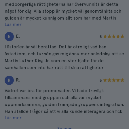
medborgerliga rättigheterna har övervunnits är detta
något för dig. Alla stopp är mycket väl genomtänkta och
guiden är mycket kunnig om allt som har med Martin
Läs mer
Luther King Jr. att göra.
E.
E
5
Historien är väl berättad. Det är otroligt vad han
åstadkom, och turnén gav mig ännu mer anledning att se
Martin Luther King Jr. som en stor hjälte för de
samhällen som inte har rätt till sina rättigheter.
R.
R
5
Vädret var bra för promenader. Vi hade trevligt
tillsammans med gruppen och alla var mycket
uppmärksamma, guiden främjade gruppens integration.
Han ställde frågor så att vi alla kunde interagera och fick
Läs mer
en mycket berikande upplevelse.
Se mer