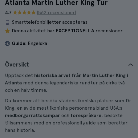
Atlanta Martin Luther King Tur
4.7
(862 recensioner)
Smarttelefonbiljetter accepteras
Denna aktivitet har
EXCEPTIONELLA
recensioner
Guide:
Engelska
Översikt
Upptäck det
historiska arvet från Martin Luther King i
Atlanta
med denna legendariska rundtur på cirka två
och en halv timme.
Du kommer att besöka stadens ikoniska platser som Dr.
King, en av de mest ikoniska personerna bland USA:s
medborgarrättskämpar
och
förespråkare
, besökte
tillsammans med en professionell guide som berättar
hans historia.