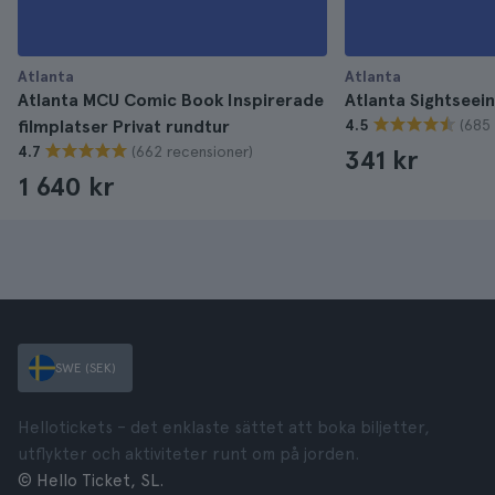
Atlanta
Atlanta
Atlanta MCU Comic Book Inspirerade
Atlanta Sightseein
(685
filmplatser Privat rundtur
4.5
(662 recensioner)
4.7
341 kr
1 640 kr
SWE (SEK)
Hellotickets – det enklaste sättet att boka biljetter,
utflykter och aktiviteter runt om på jorden.
© Hello Ticket, SL.