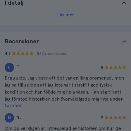
I detalj
Läs mer
Recensioner
· 862 recensioner
4.7
F.
F
5
Bra guide. Jag visste att det var en lång promenad, men
jag sa till guiden att jag inte var i särskilt god fysisk
kondition och han följde mig hela vägen. Han såg till att
jag förstod historiken och överväldigade mig inte under
Läs mer
vandringen.
N.
N
5
Om du verkligen är intresserad av historien om hur de