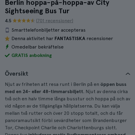
Berlin hoppa-på-hoppa-av City
Sightseeing Bus Tur
4.5
(701 recensioner)
Smarttelefonbiljetter accepteras
Denna aktivitet har
FANTASTISKA
recensioner
Omedelbar bekräftelse
GRATIS avbokning
Översikt
Njut av friheten att resa runt i Berlin på en
öppen buss
med en 24- eller 48-timmarsbiljett
. Njut av denna cirka
två och en halv timme långa busstur och hoppa på och av
vid någon av de tillgängliga hållplatserna. Du kan välja
mellan två rutter och över 20 stopp totalt, och du får
panoramautsikt förbi sevärdheter som Brandenburger
Tor, Checkpoint Charlie och Charlottenburgs slott.
Denna tur
inkluderar gratis ljudkommentarer ombord