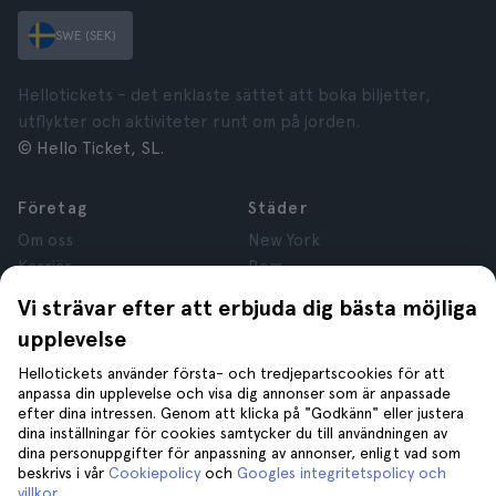
SWE (SEK)
Hellotickets – det enklaste sättet att boka biljetter,
utflykter och aktiviteter runt om på jorden.
© Hello Ticket, SL.
Företag
Städer
Om oss
New York
Karriär
Rom
Anslutna företag
Paris
Vi strävar efter att erbjuda dig bästa möjliga
Recensioner
London
upplevelse
Sekretess
Granada
Regler och villkor
Kraków
Hellotickets använder första- och tredjepartscookies för att
anpassa din upplevelse och visa dig annonser som är anpassade
Juridisk Rådgivning
Tenerife
efter dina intressen. Genom att klicka på "Godkänn" eller justera
Cookies
dina inställningar för cookies samtycker du till användningen av
dina personuppgifter för anpassning av annonser, enligt vad som
beskrivs i vår
Cookiepolicy
och
Googles integritetspolicy och
Hjälp
Gå med oss på
villkor
.