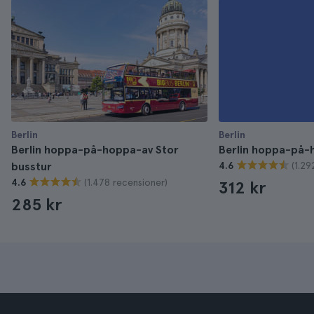
Berlin
Berlin
Berlin hoppa-på-hoppa-av Stor
Berlin hoppa-på-
(1.29
busstur
4.6
(1.478 recensioner)
4.6
312 kr
285 kr