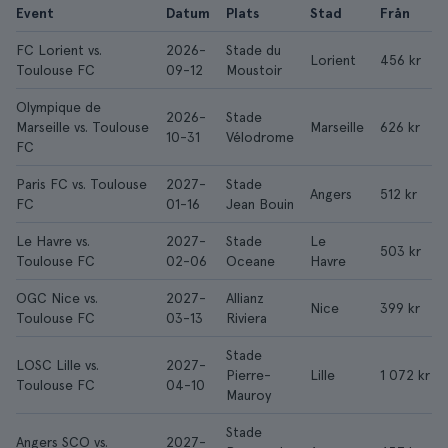
Event
Datum
Plats
Stad
Från
FC Lorient vs.
2026-
Stade du
Lorient
456 kr
Toulouse FC
09-12
Moustoir
Olympique de
2026-
Stade
Marseille vs. Toulouse
Marseille
626 kr
10-31
Vélodrome
FC
Paris FC vs. Toulouse
2027-
Stade
Angers
512 kr
FC
01-16
Jean Bouin
Le Havre vs.
2027-
Stade
Le
503 kr
Toulouse FC
02-06
Oceane
Havre
OGC Nice vs.
2027-
Allianz
Nice
399 kr
Toulouse FC
03-13
Riviera
Stade
LOSC Lille vs.
2027-
Pierre-
Lille
1 072 kr
Toulouse FC
04-10
Mauroy
Stade
Angers SCO vs.
2027-