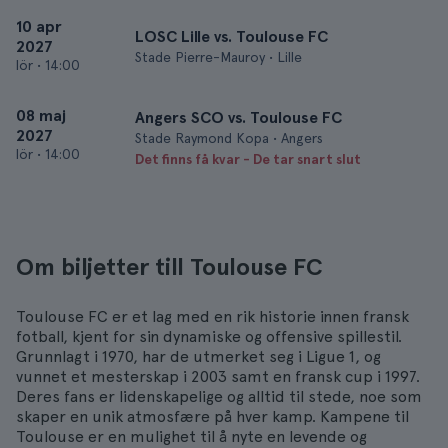
10 apr
LOSC Lille vs. Toulouse FC
2027
Stade Pierre-Mauroy • Lille
lör
•
14:00
08 maj
Angers SCO vs. Toulouse FC
2027
Stade Raymond Kopa • Angers
lör
•
14:00
Det finns få kvar - De tar snart slut
Om biljetter till Toulouse FC
Toulouse FC er et lag med en rik historie innen fransk
fotball, kjent for sin dynamiske og offensive spillestil.
Grunnlagt i 1970, har de utmerket seg i Ligue 1, og
vunnet et mesterskap i 2003 samt en fransk cup i 1997.
Deres fans er lidenskapelige og alltid til stede, noe som
skaper en unik atmosfære på hver kamp. Kampene til
Toulouse er en mulighet til å nyte en levende og