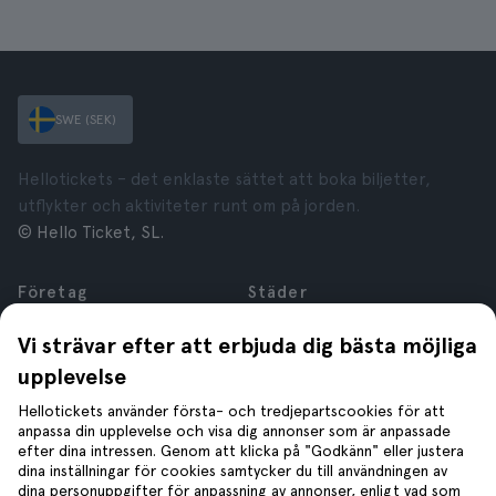
SWE (SEK)
Hellotickets – det enklaste sättet att boka biljetter,
utflykter och aktiviteter runt om på jorden.
© Hello Ticket, SL.
Företag
Städer
Om oss
New York
Vi strävar efter att erbjuda dig bästa möjliga
Karriär
Rom
upplevelse
Anslutna företag
Paris
Recensioner
London
Hellotickets använder första- och tredjepartscookies för att
Sekretess
Granada
anpassa din upplevelse och visa dig annonser som är anpassade
efter dina intressen. Genom att klicka på "Godkänn" eller justera
Regler och villkor
Kraków
dina inställningar för cookies samtycker du till användningen av
Juridisk Rådgivning
Tenerife
dina personuppgifter för anpassning av annonser, enligt vad som