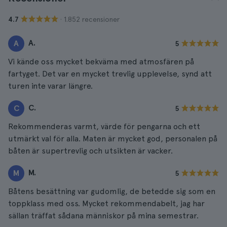
· 1.852 recensioner
4.7
A.
A
5
Vi kände oss mycket bekväma med atmosfären på
fartyget. Det var en mycket trevlig upplevelse, synd att
turen inte varar längre.
C.
C
5
Rekommenderas varmt, värde för pengarna och ett
utmärkt val för alla. Maten är mycket god, personalen på
båten är supertrevlig och utsikten är vacker.
M.
M
5
Båtens besättning var gudomlig, de betedde sig som en
toppklass med oss. Mycket rekommendabelt, jag har
sällan träffat sådana människor på mina semestrar.