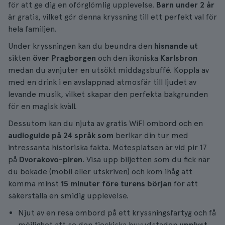
för att ge dig en oförglömlig upplevelse.
Barn under 2 år
är gratis, vilket gör denna kryssning till ett perfekt val för
hela familjen.
Under kryssningen kan du beundra den
hisnande ut
sikten
över
Pragborgen
och den ikoniska
Karlsbron
medan du avnjuter en utsökt middagsbuffé. Koppla av
med en drink i en avslappnad atmosfär till ljudet av
levande musik, vilket skapar den perfekta bakgrunden
för en magisk kväll.
Dessutom kan du njuta av gratis WiFi ombord och en
audioguide på 24 språk som
berikar din tur med
intressanta historiska fakta. Mötesplatsen är vid pir 17
på
Dvorakovo-piren
. Visa upp biljetten som du fick när
du bokade (mobil eller utskriven) och kom ihåg att
komma minst
15 minuter före turens början
för att
säkerställa en smidig upplevelse.
Njut av en resa ombord på ett kryssningsfartyg och få
möjlighet att se den tjeckiska huvudstaden
upplyst