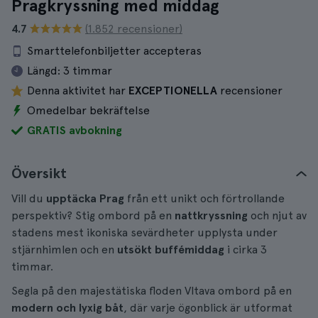
Pragkryssning med middag
4.7
(1.852 recensioner)
Smarttelefonbiljetter accepteras
Längd:
3 timmar
Denna aktivitet har
EXCEPTIONELLA
recensioner
Omedelbar bekräftelse
GRATIS avbokning
Översikt
Vill du
upptäcka Prag
från ett unikt och förtrollande
perspektiv? Stig ombord på en
nattkryssning
och njut av
stadens mest ikoniska sevärdheter upplysta under
stjärnhimlen och en
utsökt buffémiddag
i cirka 3
timmar.
Segla på den majestätiska floden Vltava ombord på en
modern och lyxig båt
, där varje ögonblick är utformat