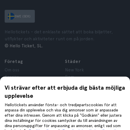
SWE (SEK)
Hellotickets – det enklaste sättet att boka biljetter,
utflykter och aktiviteter runt om på jorden.
© Hello Ticket, SL.
Företag
Städer
Om oss
New York
Karriär
Rom
Anslutna företag
Paris
Vi strävar efter att erbjuda dig bästa möjliga
Recensioner
London
upplevelse
Sekretess
Granada
Regler och villkor
Kraków
Hellotickets använder första- och tredjepartscookies för att
anpassa din upplevelse och visa dig annonser som är anpassade
Juridisk Rådgivning
Tenerife
efter dina intressen. Genom att klicka på "Godkänn" eller justera
Cookies
dina inställningar för cookies samtycker du till användningen av
dina personuppgifter för anpassning av annonser, enligt vad som