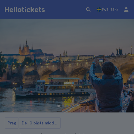
SWE (SEK)
Prag
De 10 bästa middagskryssningarna i Prag