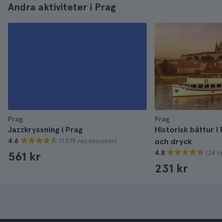
Andra aktiviteter i Prag
Prag
Prag
Jazzkryssning i Prag
Historisk båttur 
(1.519 recensioner)
4.6
och dryck
(24 r
4.8
561 kr
231 kr