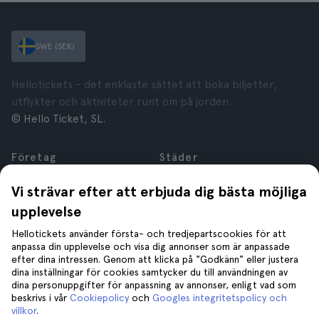
SWE (SEK)
Hellotickets – det enklaste sättet att boka biljetter,
utflykter och aktiviteter runt om på jorden.
© Hello Ticket, SL.
Företag
Städer
Om oss
New York
Vi strävar efter att erbjuda dig bästa möjliga
Karriär
Rom
upplevelse
Anslutna företag
Paris
Recensioner
London
Hellotickets använder första- och tredjepartscookies för att
Sekretess
Granada
anpassa din upplevelse och visa dig annonser som är anpassade
efter dina intressen. Genom att klicka på "Godkänn" eller justera
Regler och villkor
Kraków
dina inställningar för cookies samtycker du till användningen av
Juridisk Rådgivning
Tenerife
dina personuppgifter för anpassning av annonser, enligt vad som
Cookies
beskrivs i vår
Cookiepolicy
och
Googles integritetspolicy och
villkor
.