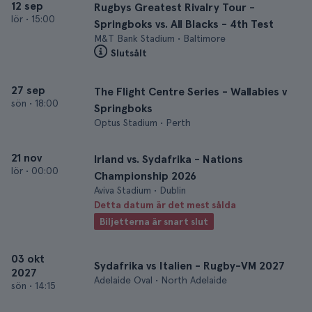
12 sep
Rugbys Greatest Rivalry Tour -
lör
•
15:00
Springboks vs. All Blacks - 4th Test
M&T Bank Stadium • Baltimore
Slutsålt
27 sep
The Flight Centre Series - Wallabies v
sön
•
18:00
Springboks
Optus Stadium • Perth
21 nov
Irland vs. Sydafrika - Nations
lör
•
00:00
Championship 2026
Aviva Stadium • Dublin
Detta datum är det mest sålda
Biljetterna är snart slut
03 okt
Sydafrika vs Italien - Rugby-VM 2027
2027
Adelaide Oval • North Adelaide
sön
•
14:15