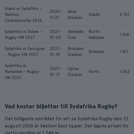
Irland vs. Sydafrika -
2026-
Aviva
Nations
Dublin
2 769 k
11-21
Stadium
Championship 2026
Sydafrika vs Italien -
2027-
Adelaide
North
1 366 kr
Rugby-VM 2027
10-03
Oval
Adelaide
Sydafrika vs Georgien
2027-
Brisbane
Brisbane
1 167 kr
- Rugby-VM 2027
10-10
Stadium
Sydafrika vs
2027-
Optus
Rumänien - Rugby-
Perth
1 062 k
10-17
Stadium
VM 2027
Vad kostar biljetter till Sydafrika Rugby?
Det billigaste området för att se Sydafrika Rugby den 22
augusti 2026 är Sektion East Upper. Det lägsta priset för
detta område är 1 348 kr.