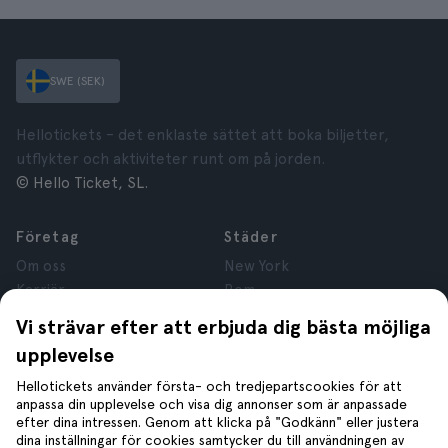
SWE (SEK)
Hellotickets – det enklaste sättet att boka biljetter,
utflykter och aktiviteter runt om på jorden.
© Hello Ticket, SL.
Företag
Städer
Om oss
New York
Karriär
Rom
Anslutna företag
Paris
Vi strävar efter att erbjuda dig bästa möjliga
Recensioner
London
upplevelse
Sekretess
Granada
Regler och villkor
Kraków
Hellotickets använder första- och tredjepartscookies för att
anpassa din upplevelse och visa dig annonser som är anpassade
Juridisk Rådgivning
Tenerife
efter dina intressen. Genom att klicka på "Godkänn" eller justera
Cookies
dina inställningar för cookies samtycker du till användningen av