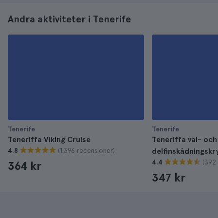
Andra aktiviteter i Tenerife
Tenerife
Tenerife
Teneriffa Viking Cruise
Teneriffa val- och
(1.396 recensioner)
4.8
delfinskådningskr
(392
4.4
364 kr
347 kr