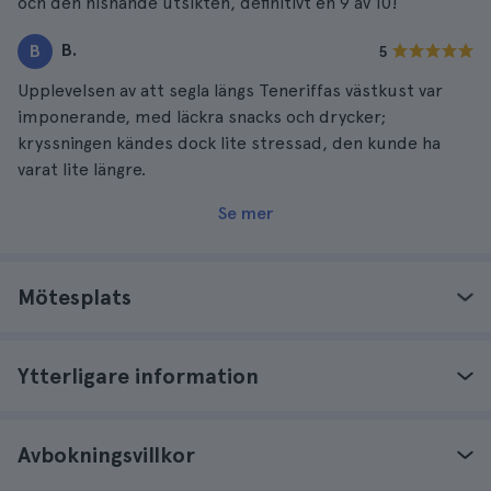
och den hisnande utsikten, definitivt en 9 av 10!
B.
B
5
Upplevelsen av att segla längs Teneriffas västkust var
imponerande, med läckra snacks och drycker;
kryssningen kändes dock lite stressad, den kunde ha
varat lite längre.
Se mer
Mötesplats
Ytterligare information
Avbokningsvillkor