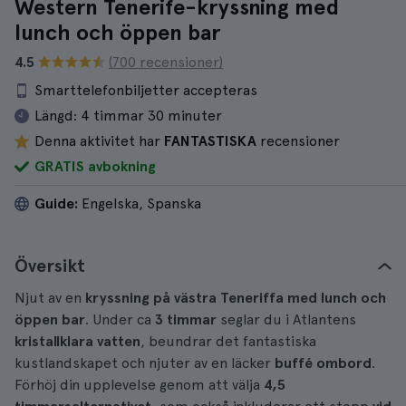
Western Tenerife-kryssning med
lunch och öppen bar
4.5
(700 recensioner)
Smarttelefonbiljetter accepteras
Längd:
4 timmar 30 minuter
Denna aktivitet har
FANTASTISKA
recensioner
GRATIS avbokning
Guide:
Engelska, Spanska
Översikt
Njut av en
kryssning på västra Teneriffa med lunch och
öppen bar
. Under ca
3 timmar
seglar du i Atlantens
kristallklara vatten
, beundrar det fantastiska
kustlandskapet och njuter av en läcker
buffé ombord
.
Förhöj din upplevelse genom att välja
4,5