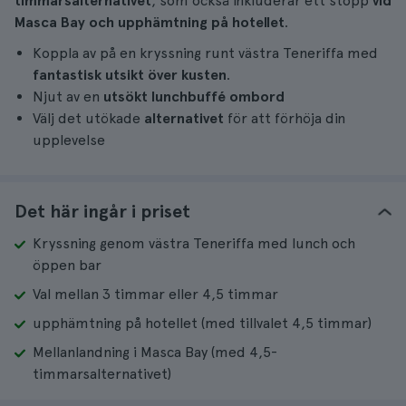
timmarsalternativet
, som också inkluderar ett stopp
vid
Masca Bay och upphämtning på hotellet
.
Koppla av på en kryssning runt västra Teneriffa med
fantastisk utsikt över kusten
.
Njut av en
utsökt lunchbuffé ombord
Välj det utökade
alternativet
för att förhöja din
upplevelse
Det här ingår i priset
Kryssning genom västra Teneriffa med lunch och
öppen bar
Val mellan 3 timmar eller 4,5 timmar
upphämtning på hotellet (med tillvalet 4,5 timmar)
Mellanlandning i Masca Bay (med 4,5-
timmarsalternativet)