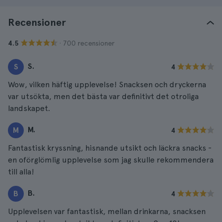
Recensioner
· 700 recensioner
4.5
S.
S
4
Wow, vilken häftig upplevelse! Snacksen och dryckerna
var utsökta, men det bästa var definitivt det otroliga
landskapet.
M.
M
4
Fantastisk kryssning, hisnande utsikt och läckra snacks -
en oförglömlig upplevelse som jag skulle rekommendera
till alla!
B.
B
4
Upplevelsen var fantastisk, mellan drinkarna, snacksen