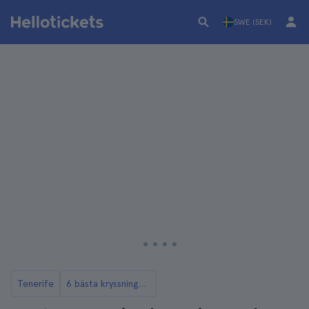
SWE (SEK)
Tenerife
6 bästa kryssningar och båtturer på Teneriffa