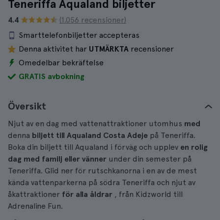
Teneriffa Aqualand biljetter
4.4
(1.056 recensioner)
Smarttelefonbiljetter accepteras
Denna aktivitet har
UTMÄRKTA
recensioner
Omedelbar bekräftelse
GRATIS avbokning
Översikt
Njut av en dag med vattenattraktioner utomhus
med
denna
biljett till Aqualand Costa Adeje
på Teneriffa.
Boka din biljett till Aqualand i förväg och upplev
en rolig
dag med familj eller vänner
under din semester på
Teneriffa. Glid ner för rutschkanorna i en av de mest
kända vattenparkerna på södra Teneriffa och njut av
åkattraktioner
för alla åldrar
, från Kidzworld till
Adrenaline Fun.