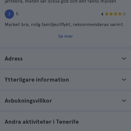
jättebra, maten var också god och det fanns mycket
I.
I
4
Mycket bra, rolig familjeutflykt, rekommenderas varmt.
Se mer
Adress
Ytterligare information
Avbokningsvillkor
Andra aktiviteter i Tenerife