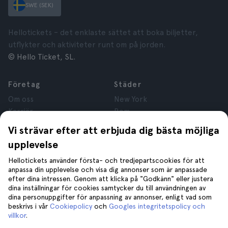
SWE (SEK)
Hellotickets – det enklaste sättet att boka biljetter,
utflykter och aktiviteter runt om på jorden.
© Hello Ticket, SL.
Företag
Städer
Om oss
New York
Karriär
Rom
Anslutna företag
Paris
Vi strävar efter att erbjuda dig bästa möjliga
Recensioner
London
upplevelse
Sekretess
Granada
Regler och villkor
Kraków
Hellotickets använder första- och tredjepartscookies för att
anpassa din upplevelse och visa dig annonser som är anpassade
Juridisk Rådgivning
Tenerife
efter dina intressen. Genom att klicka på "Godkänn" eller justera
Cookies
dina inställningar för cookies samtycker du till användningen av
dina personuppgifter för anpassning av annonser, enligt vad som
beskrivs i vår
Cookiepolicy
och
Googles integritetspolicy och
Hjälp
Gå med oss på
villkor
.
Hjälp