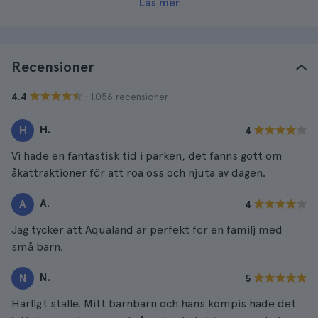
Läs mer
Recensioner
· 1.056 recensioner
4.4
H.
H
4
Vi hade en fantastisk tid i parken, det fanns gott om
åkattraktioner för att roa oss och njuta av dagen.
A.
A
4
Jag tycker att Aqualand är perfekt för en familj med
små barn.
N.
N
5
Härligt ställe. Mitt barnbarn och hans kompis hade det