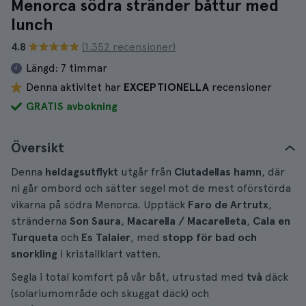
Menorca södra stränder båttur med
lunch
4.8
(1.352 recensioner)
Längd:
7 timmar
Denna aktivitet har
EXCEPTIONELLA
recensioner
GRATIS avbokning
Översikt
Denna
heldagsutflykt
utgår från
Ciutadellas hamn
, där
ni går ombord och sätter segel mot de mest oförstörda
vikarna på södra Menorca. Upptäck
Faro de Artrutx
,
stränderna
Son Saura
,
Macarella / Macarelleta
,
Cala en
Turqueta
och
Es Talaier
, med
stopp för bad och
snorkling
i kristallklart vatten.
Segla i total komfort på vår båt, utrustad med
två
däck
(solariumområde och skuggat däck) och