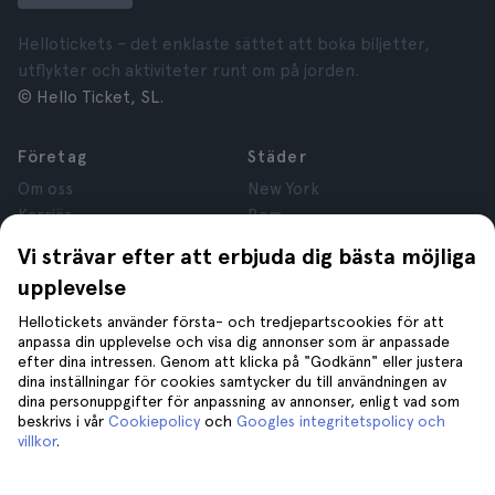
Hellotickets – det enklaste sättet att boka biljetter,
utflykter och aktiviteter runt om på jorden.
© Hello Ticket, SL.
Företag
Städer
Om oss
New York
Karriär
Rom
Anslutna företag
Paris
Vi strävar efter att erbjuda dig bästa möjliga
Recensioner
London
upplevelse
Sekretess
Granada
Regler och villkor
Kraków
Hellotickets använder första- och tredjepartscookies för att
anpassa din upplevelse och visa dig annonser som är anpassade
Juridisk Rådgivning
Tenerife
efter dina intressen. Genom att klicka på "Godkänn" eller justera
Cookies
dina inställningar för cookies samtycker du till användningen av
dina personuppgifter för anpassning av annonser, enligt vad som
beskrivs i vår
Cookiepolicy
och
Googles integritetspolicy och
Hjälp
Gå med oss på
villkor
.
Hjälp
Kontakta oss