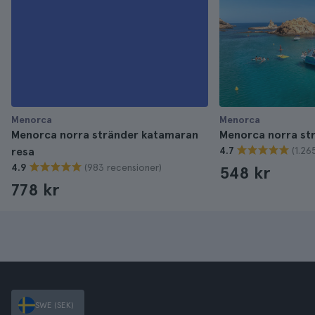
Menorca
Menorca
Menorca norra stränder katamaran
Menorca norra st
(1.26
resa
4.7
(983 recensioner)
4.9
548 kr
778 kr
SWE (SEK)