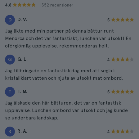
· 1.352 recensioner
4.8
D. V.
D
5
Jag åkte med min partner på denna båttur runt
Menorca och det var fantastiskt, lunchen var utsökt! En
oförglömlig upplevelse, rekommenderas helt.
G. L.
G
4
Jag tillbringade en fantastisk dag med att segla i
kristallklart vatten och njuta av utsökt mat ombord.
T. M.
T
5
Jag älskade den här båtturen, det var en fantastisk
upplevelse. Lunchen ombord var utsökt och jag kunde
se underbara landskap.
R. A.
R
4